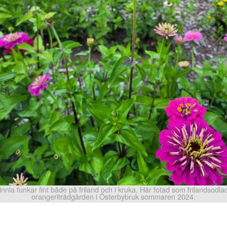
innia funkar fint både på friland och i kruka. Här fotad som frilandsodlad
orangeriträdgården i Österbybruk sommaren 2024.