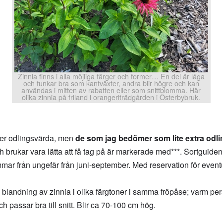
Zinnia finns i alla möjliga färger och former… En del är låga
och funkar bra som kantväxter, andra blir högre och kan
användas i mitten av rabatten eller som snittblomma. Här
olika zinnia på friland i orangeriträdgården i Österbybruk.
rter odlingsvärda, men
de som jag bedömer som lite extra odlin
h brukar vara lätta att få tag på är markerade med***. Sortguid
ar från ungefär från juni-september. Med reservation för eventu
landning av zinnia i olika färgtoner i samma fröpåse; varm per
h passar bra till snitt. Blir ca 70-100 cm hög.