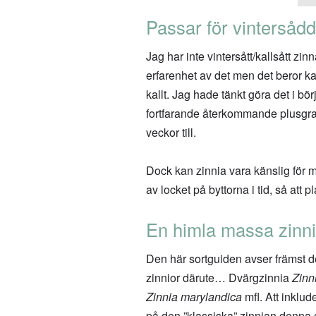
Passar för vintersådd
Jag har inte vintersått/kallsått z
erfarenhet av det men det beror ka
kallt. Jag hade tänkt göra det i bö
fortfarande återkommande plusgrade
veckor till.
Dock kan zinnia vara känslig för mög
av locket på byttorna i tid, så att 
En himla massa zinn
Den här sortguiden avser främst d
zinnior därute… Dvärgzinnia
Zinn
Zinnia marylandica
mfl. Att inklud
på den ”klassiska” zinnian denna g