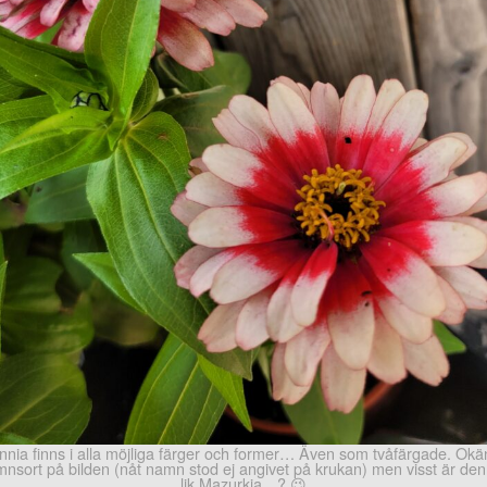
nnia finns i alla möjliga färger och former… Även som tvåfärgade. Ok
nsort på bilden (nåt namn stod ej angivet på krukan) men visst är den
lik Mazurkia…? 😉