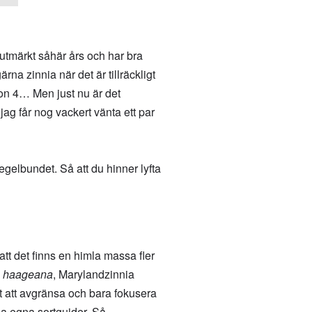
 utmärkt såhär års och har bra
a zinnia när det är tillräckligt
zon 4… Men just nu är det
ag får nog vackert vänta ett par
regelbundet. Så att du hinner lyfta
t det finns en himla massa fler
a haageana
, Marylandzinnia
alt att avgränsa och bara fokusera
na egna sortguider. Så