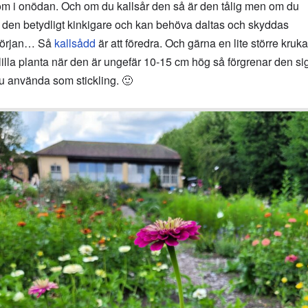
as om i onödan. Och om du kallsår den så är den tålig men om du
 den betydligt kinkigare och kan behöva daltas och skyddas
 början… Så
kallsådd
är att föredra. Och gärna en lite större kruka
illa planta när den är ungefär 10-15 cm hög så förgrenar den si
du använda som stickling. 🙂