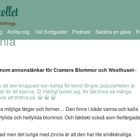
g
Anlita mig
100 Sortguider
Podcast
Swisha en gåva
F
nia
 genom annonslänkar för Cramers Blommor och Wexthuset
–
u att den knappast kan kallas för trend längre, populariteten är
här för att stanna. 😉 Härligt tycker jag, för det finns så många
vår att tröttna på. 😀 😀 😀
a möjliga färger och former… Den finns i både varma och kalla
fyllda och helfyllda blommor. Och faktiskt också som flerfärgade
ad men det luriga med zinnia är att den har lite småkänsliga