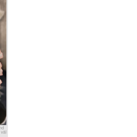
änd
 väl