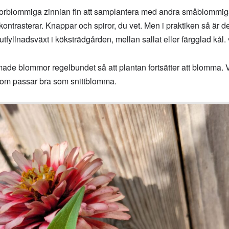
 storblommiga zinnian fin att samplantera med andra småblomm
ntrasterar. Knappar och spiror, du vet. Men i praktiken så är d
tfyllnadsväxt i köksträdgården, mellan sallat eller färgglad kål.
ade blommor regelbundet så att plantan fortsätter att blomma. 
 som passar bra som snittblomma.