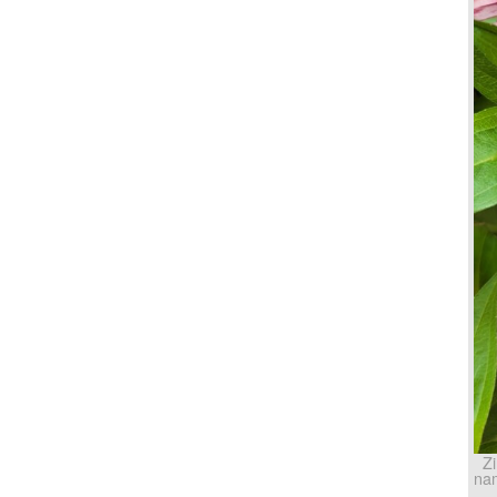
Zi
nam