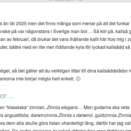
inna än iår 2025 men det finns många som menar på att det funkar
nske på var någonstans i Sverige man bor… Så kör på, kallså gärn
rjan av februari, då
brukar
det vara ihållande kallt här hos mig i 
r, bättre med en lite mer ihållande kyla för lyckad kallsådd så j
el, så det gäller att du verkligen tittar till dina kallsåddslådor 
plantorna inte börjar mögla helt enkelt. 🙂
ior…
en ”klassiska” zinnian,
Zinnia elegans
… Men gudarna ska veta at
ia angustifolia
, darwinzinnia
Zinnia x darwinii
, guldzinnia
Zinni
era dem alla skulle göra listan ohanterligt lång, därför har jag v
ång. De andra zinniorna är också jättetrevliga men förtjänar si