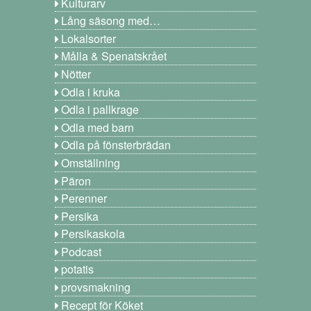
Kulturarv
Lång säsong med…
Lokalsorter
Målla & Spenatskrået
Nötter
Odla i kruka
Odla i pallkrage
Odla med barn
Odla på fönsterbrädan
Omställning
Päron
Perenner
Persika
Persikaskola
Podcast
potatis
provsmakning
Recept för Köket