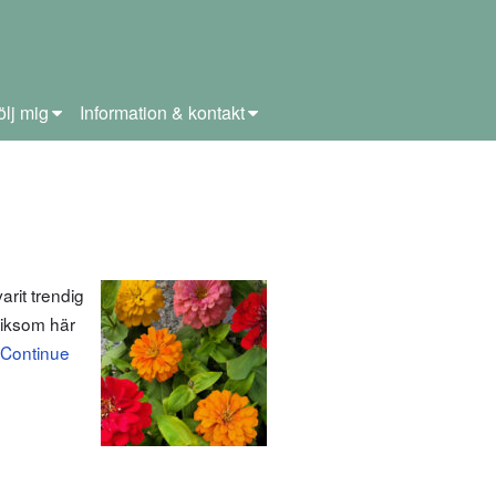
ölj mig
Information & kontakt
rit trendig
 liksom här
Continue