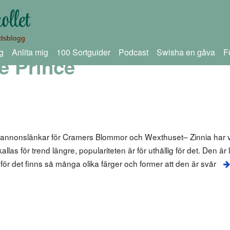
g
Anlita mig
100 Sortguider
Podcast
Swisha en gåva
F
e Prince
 annonslänkar för Cramers Blommor och Wexthuset– Zinnia har va
las för trend längre, populariteten är för uthållig för det. Den är
g, för det finns så många olika färger och former att den är svår