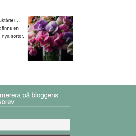
uktärter…
 finns en
 nya sorter,
merera på bloggens
sbrev