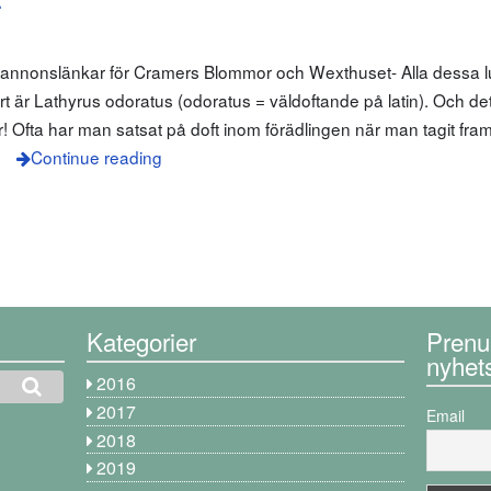
r
m annonslänkar för Cramers Blommor och Wexthuset- Alla dessa l
rt är Lathyrus odoratus (odoratus = väldoftande på latin). Och det
 Ofta har man satsat på doft inom förädlingen när man tagit fram
m
Continue reading
Kategorier
Prenu
nyhet
2016
2017
Email
2018
2019