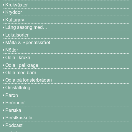
Krukväxter
Kryddor
Kulturarv
Lång säsong med…
Lokalsorter
Målla & Spenatskrået
Nötter
Odla i kruka
Odla i pallkrage
Odla med barn
Odla på fönsterbrädan
Omställning
Päron
Perenner
Persika
Persikaskola
Podcast