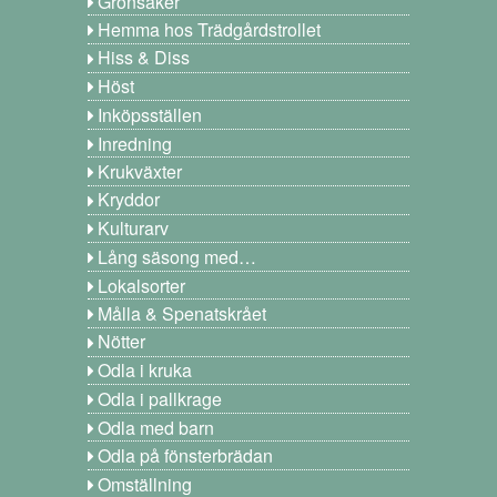
Grönsaker
Hemma hos Trädgårdstrollet
Hiss & Diss
Höst
Inköpsställen
Inredning
Krukväxter
Kryddor
Kulturarv
Lång säsong med…
Lokalsorter
Målla & Spenatskrået
Nötter
Odla i kruka
Odla i pallkrage
Odla med barn
Odla på fönsterbrädan
Omställning