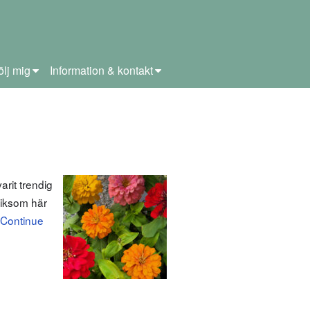
ölj mig
Information & kontakt
rit trendig
 liksom här
Continue