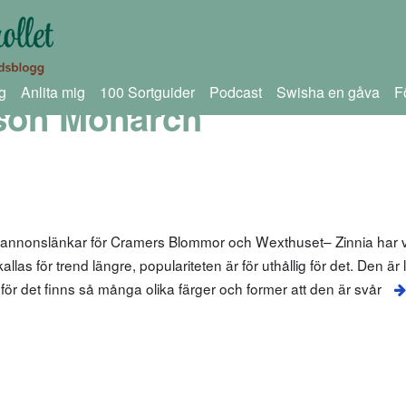
g
Anlita mig
100 Sortguider
Podcast
Swisha en gåva
F
son Monarch
 annonslänkar för Cramers Blommor och Wexthuset– Zinnia har va
las för trend längre, populariteten är för uthållig för det. Den är
g, för det finns så många olika färger och former att den är svår