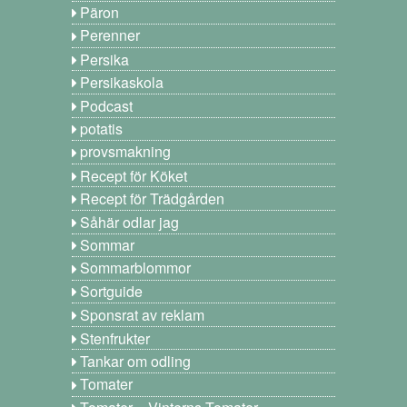
Päron
Perenner
Persika
Persikaskola
Podcast
potatis
provsmakning
Recept för Köket
Recept för Trädgården
Såhär odlar jag
Sommar
Sommarblommor
Sortguide
Sponsrat av reklam
Stenfrukter
Tankar om odling
Tomater