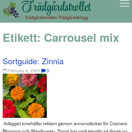
Etikett:
Carrousel mix
Sortguide: Zinnia
0
February 6, 2025
-Inlägget innehåller reklam genom annonslänkar för Cramers
Blommor och Wexthuset– Zinnia har varit trendig så länge nu