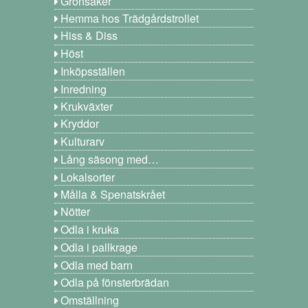
Grönsaker
Hemma hos Trädgårdstrollet
Hiss & Diss
Höst
Inköpsställen
Inredning
Krukväxter
Kryddor
Kulturarv
Lång säsong med…
Lokalsorter
Målla & Spenatskrået
Nötter
Odla i kruka
Odla i pallkrage
Odla med barn
Odla på fönsterbrädan
Omställning