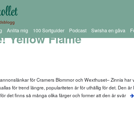
g
Anlita mig
100 Sortguider
Podcast
Swisha en gåva
F
! Yellow Flame
 annonslänkar för Cramers Blommor och Wexthuset– Zinnia har va
las för trend längre, populariteten är för uthållig för det. Den är
g, för det finns så många olika färger och former att den är svår