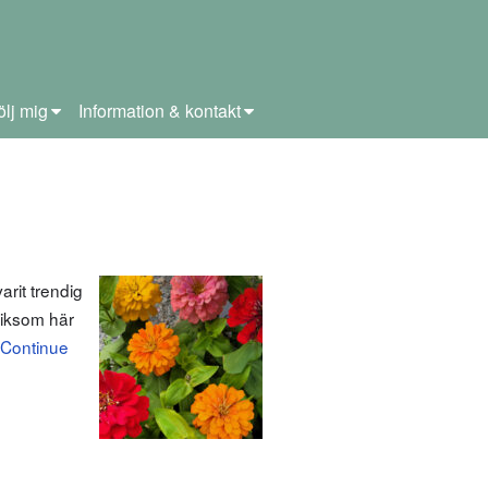
ölj mig
Information & kontakt
rit trendig
 liksom här
Continue