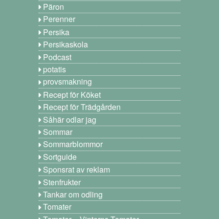
Päron
Perenner
Persika
Persikaskola
Podcast
potatis
provsmakning
Recept för Köket
Recept för Trädgården
Såhär odlar jag
Sommar
Sommarblommor
Sortguide
Sponsrat av reklam
Stenfrukter
Tankar om odling
Tomater