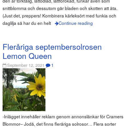
den är torktålig, lättodlad, lättförökad, funkar även som
snittblomma och dessutom går bladen och skotten att äta.
(Just det, preppers! Kombinera kärleksört med funkia och
daglilja så har du en helt
Continue reading
Fleråriga septembersolrosen
Lemon Queen
1
September 12, 2021
-Inlägget innehåller reklam genom annonslänkar för Cramers
Blommor– Jodå, det finns fleråriga solrosor… Flera sorter