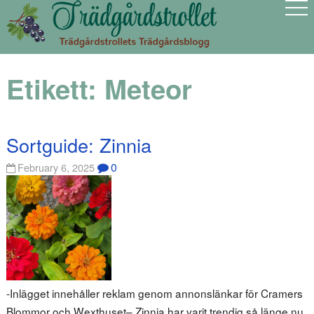
Etikett:
Meteor
Sortguide: Zinnia
0
February 6, 2025
-Inlägget innehåller reklam genom annonslänkar för Cramers
Blommor och Wexthuset– Zinnia har varit trendig så länge nu