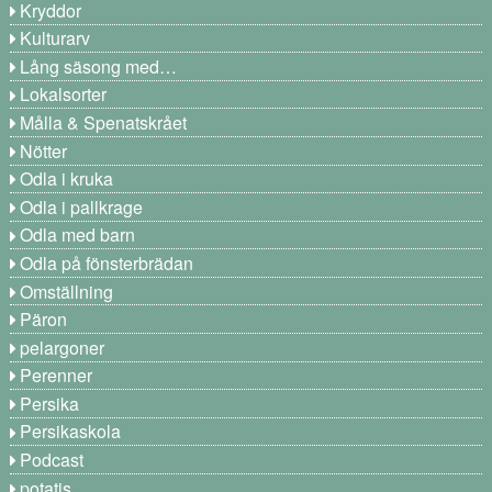
Kryddor
Kulturarv
Lång säsong med…
Lokalsorter
Målla & Spenatskrået
Nötter
Odla i kruka
Odla i pallkrage
Odla med barn
Odla på fönsterbrädan
Omställning
Päron
pelargoner
Perenner
Persika
Persikaskola
Podcast
potatis