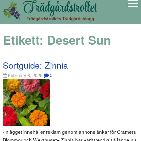
Etikett:
Desert Sun
Sortguide: Zinnia
0
February 6, 2025
-Inlägget innehåller reklam genom annonslänkar för Cramers
Blommor och Wexthuset– Zinnia har varit trendig så länge nu