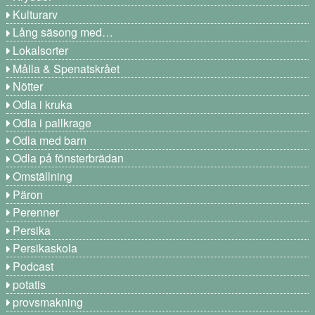
Kulturarv
Lång säsong med…
Lokalsorter
Målla & Spenatskrået
Nötter
Odla i kruka
Odla i pallkrage
Odla med barn
Odla på fönsterbrädan
Omställning
Päron
Perenner
Persika
Persikaskola
Podcast
potatis
provsmakning