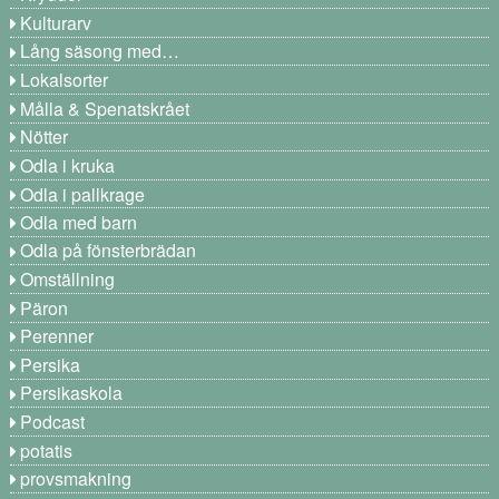
Kulturarv
Lång säsong med…
Lokalsorter
Målla & Spenatskrået
Nötter
Odla i kruka
Odla i pallkrage
Odla med barn
Odla på fönsterbrädan
Omställning
Päron
Perenner
Persika
Persikaskola
Podcast
potatis
provsmakning