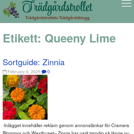
Etikett:
Queeny Lime
Sortguide: Zinnia
0
February 6, 2025
-Inlägget innehåller reklam genom annonslänkar för Cramers
Blommor och Wexthuset– Zinnia har varit trendig så länge nu