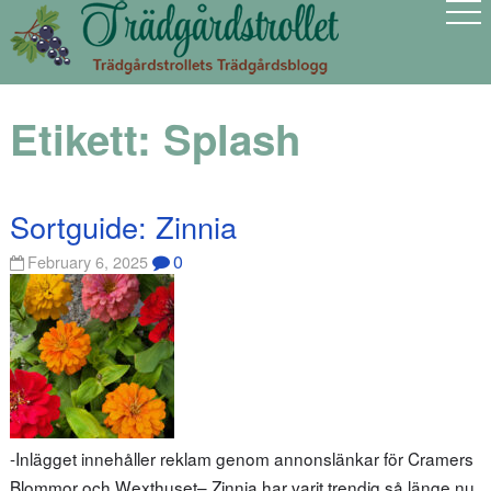
Etikett:
Splash
Sortguide: Zinnia
0
February 6, 2025
-Inlägget innehåller reklam genom annonslänkar för Cramers
Blommor och Wexthuset– Zinnia har varit trendig så länge nu