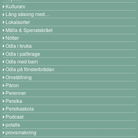
Kulturarv
Lång säsong med…
Lokalsorter
Målla & Spenatskrået
Nötter
Odla i kruka
Odla i pallkrage
Odla med barn
Odla på fönsterbrädan
Omställning
Päron
Perenner
Persika
Persikaskola
Podcast
potatis
provsmakning