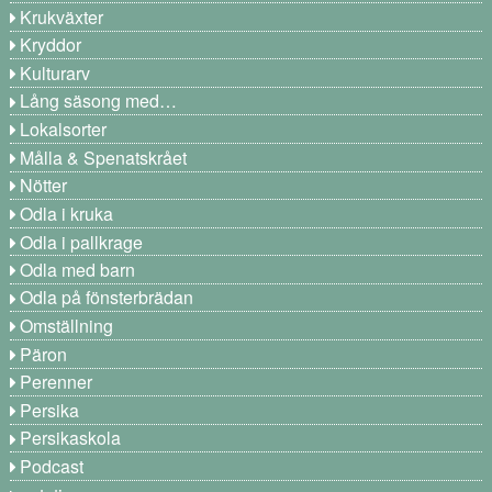
Krukväxter
Kryddor
Kulturarv
Lång säsong med…
Lokalsorter
Målla & Spenatskrået
Nötter
Odla i kruka
Odla i pallkrage
Odla med barn
Odla på fönsterbrädan
Omställning
Päron
Perenner
Persika
Persikaskola
Podcast