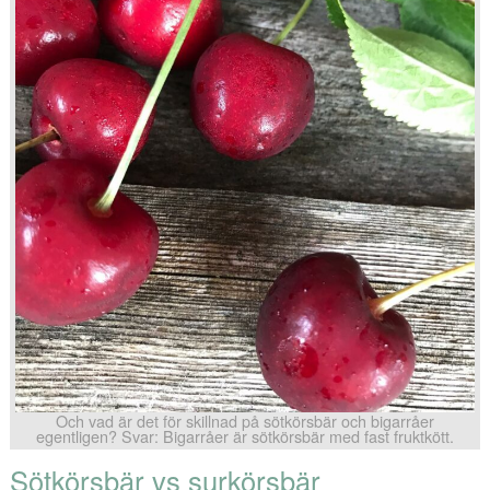
Och vad är det för skillnad på sötkörsbär och bigarråer
egentligen? Svar: Bigarråer är sötkörsbär med fast fruktkött.
Sötkörsbär vs surkörsbär