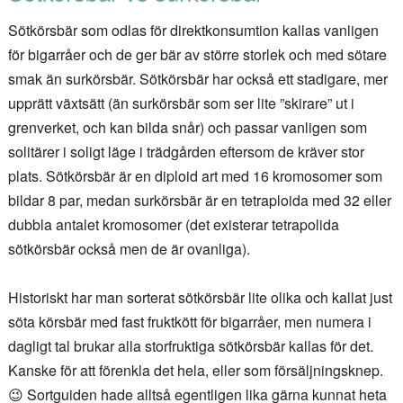
Sötkörsbär som odlas för direktkonsumtion kallas vanligen
för bigarråer och de ger bär av större storlek och med sötare
smak än surkörsbär. Sötkörsbär har också ett stadigare, mer
upprätt växtsätt (än surkörsbär som ser lite ”skirare” ut i
grenverket, och kan bilda snår) och passar vanligen som
solitärer i soligt läge i trädgården eftersom de kräver stor
plats. Sötkörsbär är en diploid art med 16 kromosomer som
bildar 8 par, medan surkörsbär är en tetraploida med 32 eller
dubbla antalet kromosomer (det existerar tetrapolida
sötkörsbär också men de är ovanliga).
Historiskt har man sorterat sötkörsbär lite olika och kallat just
söta körsbär med fast fruktkött för bigarråer, men numera i
dagligt tal brukar alla storfruktiga sötkörsbär kallas för det.
Kanske för att förenkla det hela, eller som försäljningsknep.
😉 Sortguiden hade alltså egentligen lika gärna kunnat heta