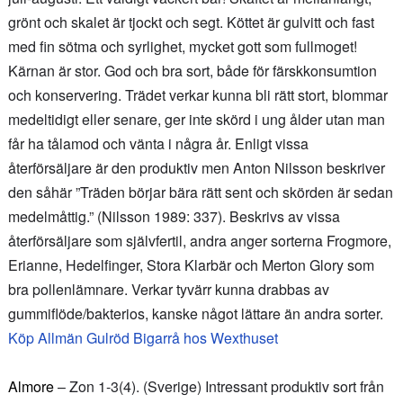
grönt och skalet är tjockt och segt. Köttet är gulvitt och fast
med fin sötma och syrlighet, mycket gott som fullmoget!
Kärnan är stor. God och bra sort, både för färskkonsumtion
och konservering. Trädet verkar kunna bli rätt stort, blommar
medeltidigt eller senare, ger inte skörd i ung ålder utan man
får ha tålamod och vänta i några år. Enligt vissa
återförsäljare är den produktiv men Anton Nilsson beskriver
den såhär ”Träden börjar bära rätt sent och skörden är sedan
medelmåttig.” (Nilsson 1989: 337). Beskrivs av vissa
återförsäljare som självfertil, andra anger sorterna Frogmore,
Erianne, Hedelfinger, Stora Klarbär och Merton Glory som
bra pollenlämnare. Verkar tyvärr kunna drabbas av
gummiflöde/bakterios, kanske något lättare än andra sorter.
Köp Allmän Gulröd Bigarrå hos Wexthuset
Almore
– Zon 1-3(4). (Sverige) Intressant produktiv sort från