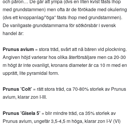
och päron… De går att ympa (dvs en liten kvist fästs ihop
med grundstammen) men ofta är de förökade med okulering
(dvs ett knoppanlag/”öga” fästs ihop med grundstammen).
De vanligaste grundstammarna för sötkörsbär i svensk
handel är:
Prunus avium
= stora träd, svårt att nå bären vid plockning.
Angiven höjd varierar hos olika återförsäljare men ca 20-30
m högt är inte ovanligt, kronans diameter är ca 10 m med en
upprätt, lite pyramidal form.
Prunus ’Colt’
= rätt stora träd, ca 70-80% storlek av Prunus
avium, klarar zon I-III.
Prunus ’Gisela 5’
= blir mindre träd, ca 35% storlek av
Prunus avium, ungefär 3,5-4,5 m höga, klarar zon I-V (VI)