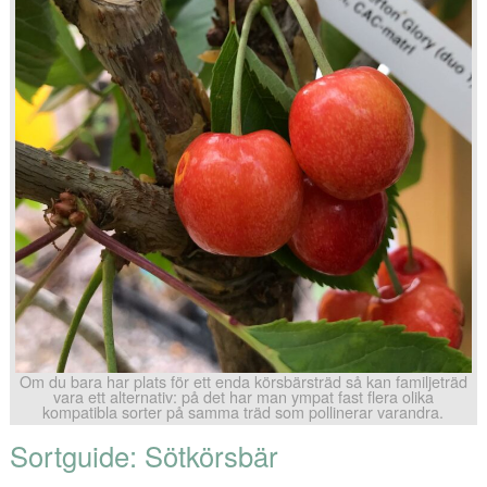
Om du bara har plats för ett enda körsbärsträd så kan familjeträd
vara ett alternativ: på det har man ympat fast flera olika
kompatibla sorter på samma träd som pollinerar varandra.
Sortguide: Sötkörsbär