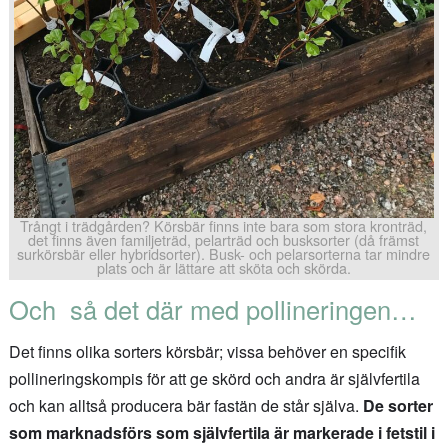
Trångt i trädgården? Körsbär finns inte bara som stora kronträd,
det finns även familjeträd, pelarträd och busksorter (då främst
surkörsbär eller hybridsorter). Busk- och pelarsorterna tar mindre
plats och är lättare att sköta och skörda.
Och så det där med pollineringen…
Det finns olika sorters körsbär; vissa behöver en specifik
pollineringskompis för att ge skörd och andra är självfertila
och kan alltså producera bär fastän de står själva.
De sorter
som marknadsförs som självfertila är markerade i fetstil i