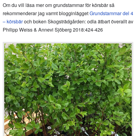
Om du vill läsa mer om grundstammar för körsbär så
rekommenderar jag varmt blogginlägget
Grundstammar del 4
– körsbär
och boken Skogsträdgården: odla ätbart överallt av
Philipp Weiss & Annevi Sjöberg 2018:424-426