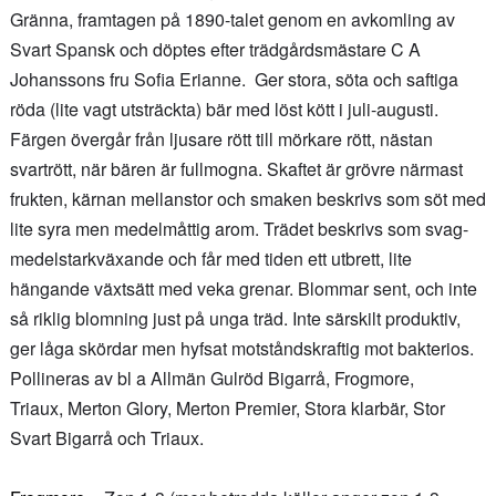
Gränna, framtagen på 1890-talet genom en avkomling av
Svart Spansk och döptes efter trädgårdsmästare C A
Johanssons fru Sofia Erianne. Ger stora, söta och saftiga
röda (lite vagt utsträckta) bär med löst kött i juli-augusti.
Färgen övergår från ljusare rött till mörkare rött, nästan
svartrött, när bären är fullmogna. Skaftet är grövre närmast
frukten, kärnan mellanstor och smaken beskrivs som söt med
lite syra men medelmåttig arom. Trädet beskrivs som svag-
medelstarkväxande och får med tiden ett utbrett, lite
hängande växtsätt med veka grenar. Blommar sent, och inte
så riklig blomning just på unga träd. Inte särskilt produktiv,
ger låga skördar men hyfsat motståndskraftig mot bakterios.
Pollineras av bl a Allmän Gulröd Bigarrå, Frogmore,
Triaux,
Merton
Glory, Merton Premier, Stora klarbär, Stor
Svart Bigarrå och Triaux.