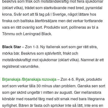
beskrivs som frisk och motståndskraftig mot flera sjukdomar
(oklart vilka), trädet som starkväxande med bred, pyramidal
krona. Svår sort att få tag på i Sverige, något lättare hos
finska och baltiska återförsäljare men det verkar fortfarande
vara en rätt ovanlig sort. Produktiv sort, pollineras av bl a
Tömmu och Leningrad Black.
Black Star
– Zon 1-3. Ny italiensk sort som ger rätt stira,
mörka bär. Beskrivs som självfertilt, friskt och
motståndskraftigt mot sjukdomar (oklart vilka). Namnet är ett
registrerat varumärke.
Brjanskaja /Brjanskaja rozovaja
– Zon 4-5. Rysk, produktiv
sort som verkar tåla 30 minus utan problem. Ganska sen sort
som ger skörd ungefär i mitten av augusti. Ger mellanstora
körsbär med rosaröd färg med söt smak med bara litegranna
syrlighet. Bären är fasta och spricker inte så lätt, inte ens en