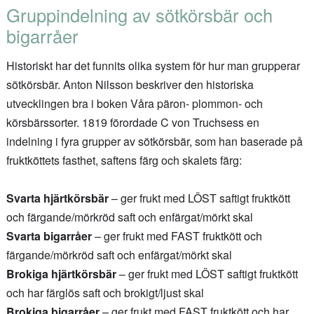
Gruppindelning av sötkörsbär och
bigarråer
Historiskt har det funnits olika system för hur man grupperar
sötkörsbär. Anton Nilsson beskriver den historiska
utvecklingen bra i boken Våra päron- plommon- och
körsbärssorter. 1819 förordade C von Truchsess en
indelning i fyra grupper av sötkörsbär, som han baserade på
fruktköttets fasthet, saftens färg och skalets färg:
Svarta hjärtkörsbär
– ger frukt med LÖST saftigt fruktkött
och färgande/mörkröd saft och enfärgat/mörkt skal
Svarta bigarråer
– ger frukt med FAST fruktkött och
färgande/mörkröd saft och enfärgat/mörkt skal
Brokiga hjärtkörsbär
– ger frukt med LÖST saftigt fruktkött
och har färglös saft och brokigt/ljust skal
Brokiga bigarråer
– ger frukt med FAST fruktkött och har