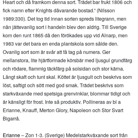
Heart och då framkom denna sort. Trädet bar frukt 1806 och
fick namn efter Knights dåvarande bostad.” (Nilsson
1989:330). Det tog tid innan sorten spreds litegrann, men
nån jättevanlig sort i handeln blev den aldrig. Till Sverige
kom den runt 1865 då den förökades upp vid Alnarp, men
1983 var det bara en enda plantskola som sålde den.
Ovanlig sort som är svår att få tag på numera. Ger
mellanstora, lite hjärtformade körsbär med ljusgul grundfärg
och rödare, flammig täckfärg på solsidan och stor kärna.
Långt skaft och tunt skal. Köttet är ljusgult och beskrivs som
löst, saftigt och sött med god smak. Trädet beskrivs som
starkväxande med spetsiga grenvinklar, blommar tidigt och
är känsligt för frost. Inte så produktiv. Pollineras av bl a
Erianne, Knauff, Merton Glory, Napoleon och Stor Svart
Bigarrå.
Erianne
– Zon 1-3. (Sverige) Medelstarkväxande sort från