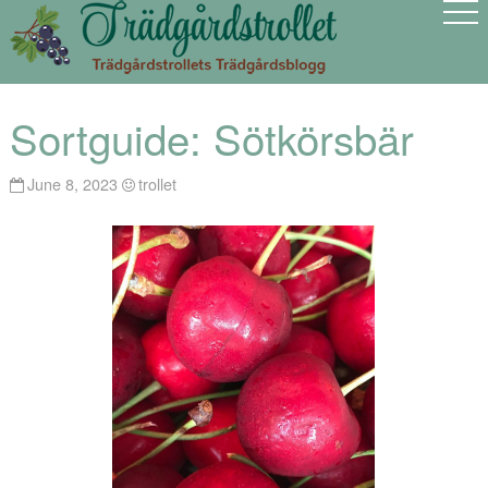
Sortguide: Sötkörsbär
June 8, 2023
trollet