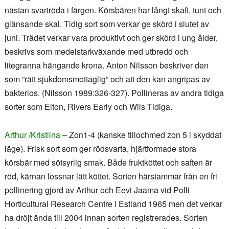
nästan svartröda i färgen. Körsbären har långt skaft, tunt och
glänsande skal. Tidig sort som verkar ge skörd i slutet av
juni. Trädet verkar vara produktivt och ger skörd i ung ålder,
beskrivs som medelstarkväxande med utbredd och
litegranna hängande krona. Anton Nilsson beskriver den
som ”rätt sjukdomsmottaglig” och att den kan angripas av
bakterios. (Nilsson 1989:326-327). Pollineras av andra tidiga
sorter som Elton, Rivers Early och Wils Tidiga.
Arthur /Kristiina
– Zon1-4 (kanske tillochmed zon 5 i skyddat
läge). Frisk sort som ger rödsvarta, hjärtformade stora
körsbär med sötsyrlig smak. Både fruktköttet och saften är
röd, kärnan lossnar lätt köttet. Sorten härstammar från en fri
pollinering gjord av Arthur och Eevi Jaama vid Polli
Horticultural Research Centre i Estland 1965 men det verkar
ha dröjt ända till 2004 innan sorten registrerades. Sorten