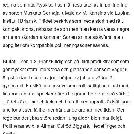
regnig sommar. Rysk sort som är resultatet av fri pollinering
av sorten Muskata Cornaja, utvald av M. Kansina vid Lupina
Institut i Brjansk. Trädet beskrivs som medelstort med rätt
kompakt krona, rikbärande sort men man kan få vänta några
år innan skördarna kommer. Sorten är inte sjäkvfertil men
uppgifter om kompatibla pollineringssorter saknas.
Burlat
– Zon 1-3. Fransk tidig och pålitligt produktiv sort som
ger mycket stora, mörkröda och glänsande bär som väger 6-
8 g st redan i slutet av juni-början av juli om vädret är
gynnsamt. Fruktköttet beskrivs som sött, saftigt och fast med
fin arom (ibland spricker bären litegrann beroende på väder).
Trädet växer medelstarkt och har ett mer upprätt växtsätt som
ung för att sen få lite mer hängande grenar med tiden. Ger
regelbunden, bra skörd redan i ung ålder, blommar tidigt.
Pollineras av bl a Allmän Gulröd Biggarå, Hedelfinger och
Stella.