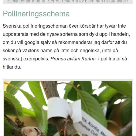
Stella börjar mogna. Ser du resterna av blomman i skaftfästet?
Pollineringsschema
Svenska pollineringsscheman över körsbär har tyvärr inte
uppdaterats med de nyare sorterna som dykt upp i handeln,
om du vill googla själv så rekommenderar jag därför att du
söker på växtens namn på latin och engelska, (inte på
svenska) exempelvis:
Prunus avium Karina
+ pollinator så
hittar du.