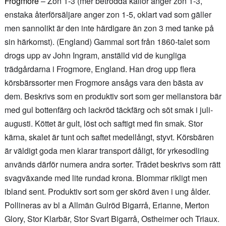
Frogmore
– Zon 1-3 (mer betrodda källor anger zon 1-3,
enstaka återförsäljare anger zon 1-5, oklart vad som gäller
men sannolikt är den inte härdigare än zon 3 med tanke på
sin härkomst). (England) Gammal sort från 1860-talet som
drogs upp av John Ingram, anställd vid de kungliga
trädgårdarna i Frogmore, England. Han drog upp flera
körsbärssorter men Frogmore ansågs vara den bästa av
dem. Beskrivs som en produktiv sort som ger mellanstora bär
med gul bottenfärg och lackröd täckfärg och söt smak i juli-
augusti. Köttet är gult, löst och saftigt med fin smak. Stor
kärna, skalet är tunt och saftet medellångt, styvt. Körsbären
är väldigt goda men klarar transport dåligt, för yrkesodling
används därför numera andra sorter. Trädet beskrivs som rätt
svagväxande med lite rundad krona. Blommar rikligt men
ibland sent. Produktiv sort som ger skörd även i ung ålder.
Pollineras av bl a Allmän Gulröd Bigarrå, Erianne, Merton
Glory, Stor Klarbär, Stor Svart Bigarrå, Ostheimer och Triaux.