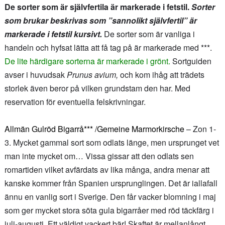
De sorter som är självfertila är markerade i fetstil.
Sorter
som brukar beskrivas som ”sannolikt självfertil” är
markerade i fetstil kursivt.
De sorter som är vanliga i
handeln och hyfsat lätta att få tag på är markerade med ***.
De lite härdigare sorterna är markerade i grönt.
Sortguiden
avser i huvudsak
Prunus avium,
och kom ihåg att trädets
storlek även beror på vilken grundstam den har. Med
reservation för eventuella felskrivningar.
Allmän Gulröd Bigarrå*** /Gemeine Marmorkirsche
– Zon 1-
3. Mycket gammal sort som odlats länge, men ursprunget vet
man inte mycket om… Vissa gissar att den odlats sen
romartiden vilket avfärdats av lika många, andra menar att
kanske kommer från Spanien ursprunglingen. Det är iallafall
ännu en vanlig sort i Sverige. Den får vacker blomning i maj
som ger mycket stora söta gula bigarråer med röd täckfärg i
juli-augusti. Ett väldigt vackert bär! Skaftet är mellanlångt,