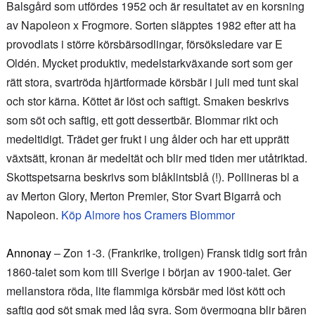
Balsgård som utfördes 1952 och är resultatet av en korsning
av Napoleon x Frogmore
. Sorten släpptes 1982 efter att ha
provodlats i större körsbärsodlingar, försöksledare var E
Oldén. Mycket produktiv, medelstarkväxande sort som ger
rätt stora, svartröda hjärtformade körsbär i juli med tunt skal
och stor kärna. Köttet är löst och saftigt. Smaken beskrivs
som söt och saftig, ett gott dessertbär. Blommar rikt och
medeltidigt. Trädet ger frukt i ung ålder och har ett upprätt
växtsätt, kronan är medeltät och blir med tiden mer utåtriktad.
Skottspetsarna beskrivs som blåklintsblå (!). Pollineras bl a
av Merton Glory, Merton Premier, Stor Svart Bigarrå och
Napoleon.
Köp Almore hos Cramers Blommor
Annonay
– Zon 1-3. (Frankrike, troligen) Fransk tidig sort från
1860-talet som kom till Sverige i början av 1900-talet. Ger
mellanstora röda, lite flammiga körsbär med löst kött och
saftig god söt smak med låg syra. Som övermogna blir bären