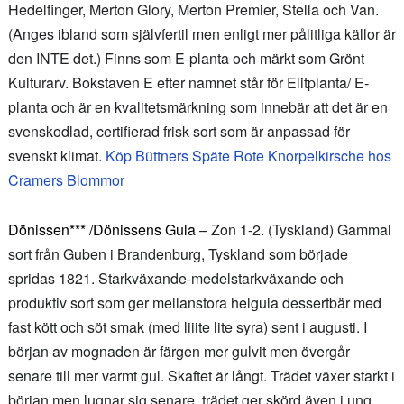
Hedelfinger, Merton Glory, Merton Premier, Stella och Van.
(Anges ibland som självfertil men enligt mer pålitliga källor är
den INTE det.) Finns som E-planta och märkt som Grönt
Kulturarv. Bokstaven E efter namnet står för Elitplanta/ E-
planta och är en kvalitetsmärkning som innebär att det är en
svenskodlad, certifierad frisk sort som är anpassad för
svenskt klimat.
Köp Büttners Späte Rote Knorpelkirsche hos
Cramers Blommor
Dönissen*** /Dönissens Gula
– Zon 1-2. (Tyskland) Gammal
sort från Guben i Brandenburg, Tyskland som började
spridas 1821. Starkväxande-medelstarkväxande och
produktiv sort som ger mellanstora helgula dessertbär med
fast kött och söt smak (med liiite lite syra) sent i augusti. I
början av mognaden är färgen mer gulvit men övergår
senare till mer varmt gul. Skaftet är långt. Trädet växer starkt i
början men lugnar sig senare, trädet ger skörd även i ung