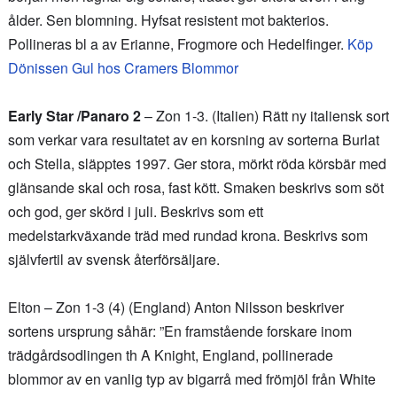
ålder. Sen blomning. Hyfsat resistent mot bakterios.
Pollineras bl a av Erianne, Frogmore och Hedelfinger.
Köp
Dönissen Gul hos Cramers Blommor
Early Star /Panaro 2
– Zon 1-3. (Italien) Rätt ny italiensk sort
som verkar vara resultatet av en korsning av sorterna Burlat
och Stella, släpptes 1997. Ger stora, mörkt röda körsbär med
glänsande skal och rosa, fast kött. Smaken beskrivs som söt
och god, ger skörd i juli. Beskrivs som ett
medelstarkväxande träd med rundad krona. Beskrivs som
självfertil av svensk återförsäljare.
Elton – Zon 1-3 (4) (England) Anton Nilsson beskriver
sortens ursprung såhär: ”En framstående forskare inom
trädgårdsodlingen th A Knight, England, pollinerade
blommor av en vanlig typ av bigarrå med frömjöl från White