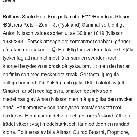
Büttners Späte Rote Knorpelkirsche E*** /Heinrichs Riesen
/Büttners Rote
– Zon 1-3. (Tyskland) Gammal sort, enligt
Anton Nilsson valdes sorten ut av Büttner 1819 (Nilsson
1989:343). Försök att säga det sortnamnet snabbt 5 gånger
på raken om du kan… 😉 En riktig tungvrickare faktiskt. Själv
tycker jag att namnet mest låter som en svordom (och
knorpel betyder visst brosk på tyska. brrr… ) men det här är
en finfin sort med mycket bra smak! Ger fasta, ljusgula
saftiga bär med röd täckfärg och gulvitt kött i slutet av juli.
Smaken är söt med låg syra, smaken beskrivs som
medelmåttig av Anton Nilsson men många gillar den mycket
ändå. Rätt produktiv och har hyfsad motståndskraft mot
bakterios. Blommar medelsent och ger också skörd rätt sent,
trädet växer svagt-medelstarkt och får med tiden en rundad
krona. Pollineras av bl a Allmän Gulröd Bigarrå, Frogmore,