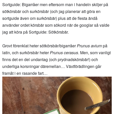
Sortguide: Bigarråer men eftersom man i handeln skiljer på
sötkörsbär och surkörsbär (och jag planerar att göra en
sortguide även om surkörsbär) plus att de flesta ändå
använder ordet körsbär som sökord när de googlar så valde
jag att köra på Sortguide: Sötkörsbär.
Grovt förenklat heter sötkörsbär/bigarråer
Prunus avium
på
latin, och surkörsbär heter
Prunus cerasus
. Men, som vanligt
finns det en del undantag (och prydnadskörsbär!) och
underliga korsningar däremellan… Växtförädlingen går
framåt i en rasande fart…