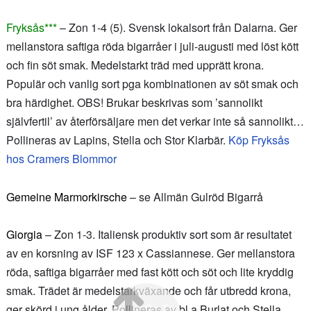
Fryksås***
– Zon 1-4 (5). Svensk lokalsort från Dalarna. Ger
mellanstora saftiga röda bigarråer i juli-augusti med löst kött
och fin söt smak. Medelstarkt träd med upprätt krona.
Populär och vanlig sort pga kombinationen av söt smak och
bra härdighet. OBS! Brukar beskrivas som ’sannolikt
självfertil’ av återförsäljare men det verkar inte så sannolikt…
Pollineras av
Lapins, Stella och Stor Klarbär.
Köp Fryksås
hos Cramers Blommor
Gemeine Marmorkirsche
– se Allmän Gulröd Bigarrå
Giorgia
– Zon 1-3. Italiensk produktiv sort som är resultatet
av en korsning av
ISF 123 x Cassiannese
. Ger mellanstora
röda, saftiga bigarråer med fast kött och söt och lite kryddig
smak. Trädet är medelstarkväxande och får utbredd krona,
Go Top
ger skörd i ung ålder. Pollineras av bl a Burlat och Stella.