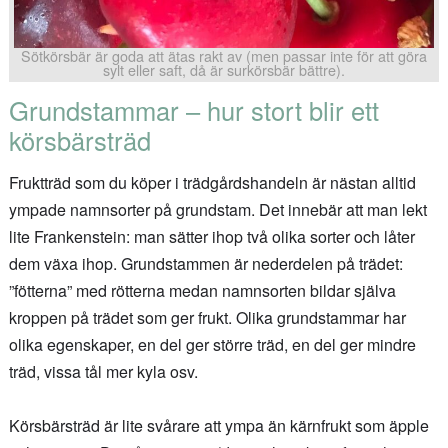
Sötkörsbär är goda att ätas rakt av (men passar inte för att göra
sylt eller saft, då är surkörsbär bättre).
Grundstammar – hur stort blir ett
körsbärsträd
Fruktträd som du köper i trädgårdshandeln är nästan alltid
ympade namnsorter på grundstam. Det innebär att man lekt
lite Frankenstein: man sätter ihop två olika sorter och låter
dem växa ihop. Grundstammen är nederdelen på trädet:
”fötterna” med rötterna medan namnsorten bildar själva
kroppen på trädet som ger frukt. Olika grundstammar har
olika egenskaper, en del ger större träd, en del ger mindre
träd, vissa tål mer kyla osv.
Körsbärsträd är lite svårare att ympa än kärnfrukt som äpple