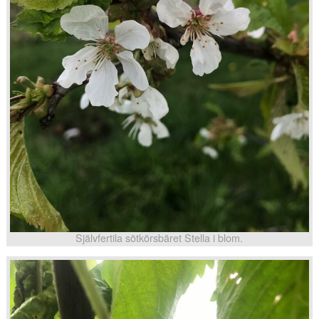
Självfertila sötkörsbäret Stella i blom.