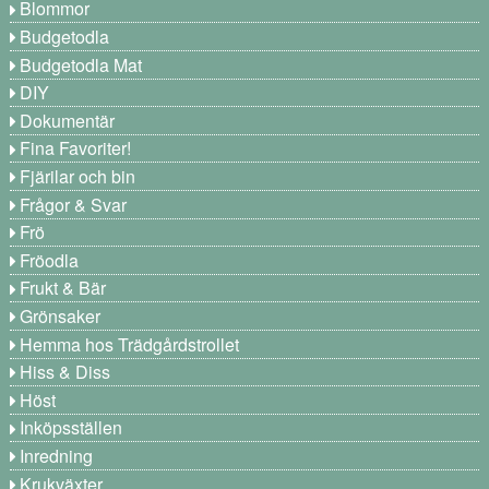
Blommor
Budgetodla
Budgetodla Mat
DIY
Dokumentär
Fina Favoriter!
Fjärilar och bin
Frågor & Svar
Frö
Fröodla
Frukt & Bär
Grönsaker
Hemma hos Trädgårdstrollet
Hiss & Diss
Höst
Inköpsställen
Inredning
Krukväxter