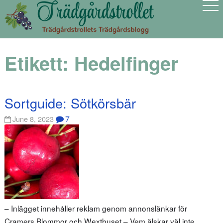
Etikett:
Hedelfinger
Sortguide: Sötkörsbär
7
June 8, 2023
– Inlägget innehåller reklam genom annonslänkar för
Cramers Blommor och Wexthuset – Vem älskar väl inte