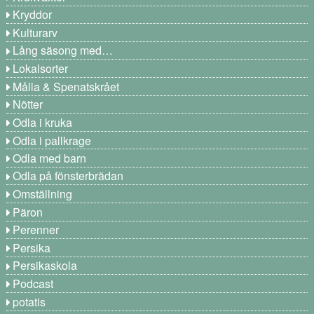
Kryddor
Kulturarv
Lång säsong med…
Lokalsorter
Målla & Spenatskrået
Nötter
Odla i kruka
Odla i pallkrage
Odla med barn
Odla på fönsterbrädan
Omställning
Päron
Perenner
Persika
Persikaskola
Podcast
potatis