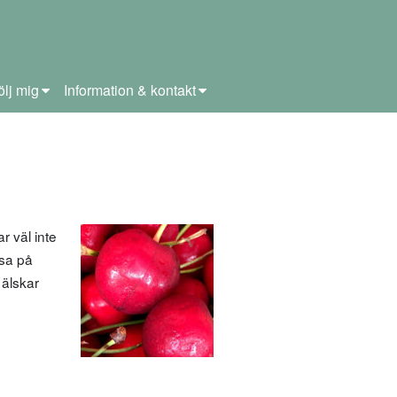
ölj mig
Information & kontakt
 väl inte
tsa på
 älskar