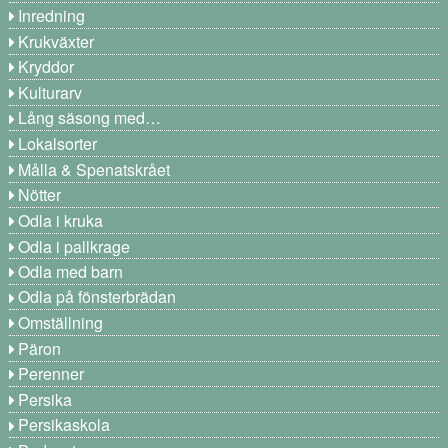
Inredning
Krukväxter
Kryddor
Kulturarv
Lång säsong med…
Lokalsorter
Målla & Spenatskrået
Nötter
Odla i kruka
Odla i pallkrage
Odla med barn
Odla på fönsterbrädan
Omställning
Päron
Perenner
Persika
Persikaskola