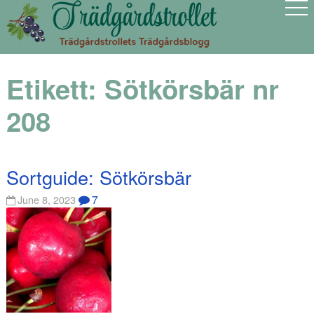
Etikett:
Sötkörsbär nr
208
Sortguide: Sötkörsbär
7
June 8, 2023