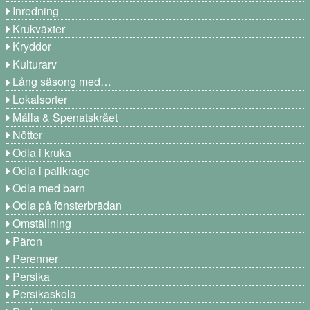
Inredning
Krukväxter
Kryddor
Kulturarv
Lång säsong med…
Lokalsorter
Målla & Spenatskrået
Nötter
Odla i kruka
Odla i pallkrage
Odla med barn
Odla på fönsterbrädan
Omställning
Päron
Perenner
Persika
Persikaskola