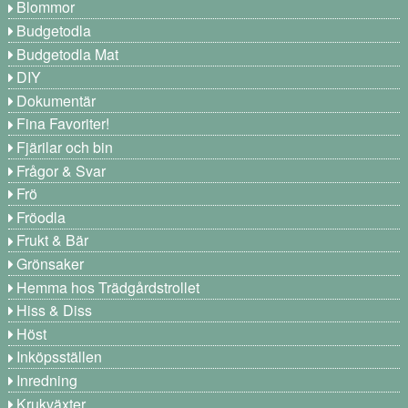
Blommor
Budgetodla
Budgetodla Mat
DIY
Dokumentär
Fina Favoriter!
Fjärilar och bin
Frågor & Svar
Frö
Fröodla
Frukt & Bär
Grönsaker
Hemma hos Trädgårdstrollet
Hiss & Diss
Höst
Inköpsställen
Inredning
Krukväxter