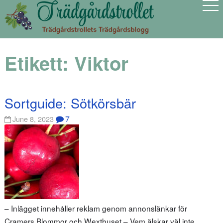
Etikett:
Viktor
Sortguide: Sötkörsbär
7
June 8, 2023
– Inlägget innehåller reklam genom annonslänkar för
Cramers Blommor och Wexthuset – Vem älskar väl inte