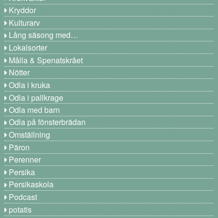
Kryddor
Kulturarv
Lång säsong med…
Lokalsorter
Målla & Spenatskrået
Nötter
Odla i kruka
Odla i pallkrage
Odla med barn
Odla på fönsterbrädan
Omställning
Päron
Perenner
Persika
Persikaskola
Podcast
potatis