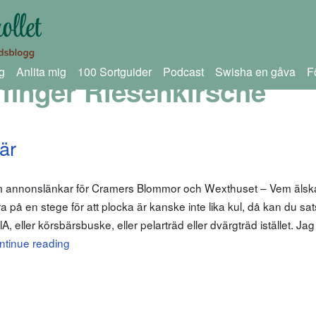
g
Anlita mig
100 Sortguider
Podcast
Swisha en gåva
F
finger Riesenkirsche
är
om annonslänkar för Cramers Blommor och Wexthuset – Vem älskar
 på en stege för att plocka är kanske inte lika kul, då kan du sa
ller körsbärsbuske, eller pelarträd eller dvärgträd istället. Jag
ntinue reading