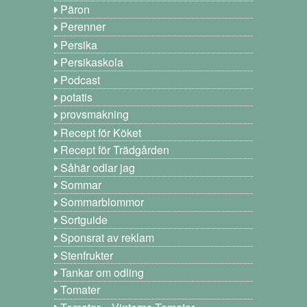
Päron
Perenner
Persika
Persikaskola
Podcast
potatis
provsmakning
Recept för Köket
Recept för Trädgården
Såhär odlar jag
Sommar
Sommarblommor
Sortguide
Sponsrat av reklam
Stenfrukter
Tankar om odling
Tomater