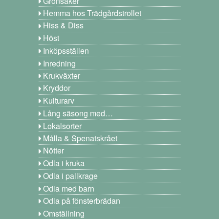
Grönsaker
Hemma hos Trädgårdstrollet
Hiss & Diss
Höst
Inköpsställen
Inredning
Krukväxter
Kryddor
Kulturarv
Lång säsong med…
Lokalsorter
Målla & Spenatskrået
Nötter
Odla i kruka
Odla i pallkrage
Odla med barn
Odla på fönsterbrädan
Omställning