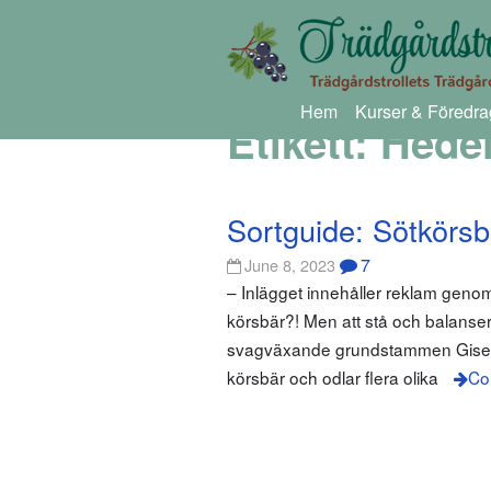
Hem
Kurser & Föredra
Etikett:
Hedel
Sortguide: Sötkörsb
7
June 8, 2023
– Inlägget innehåller reklam gen
körsbär?! Men att stå och balansera
svagväxande grundstammen GiselA, e
körsbär och odlar flera olika
Co