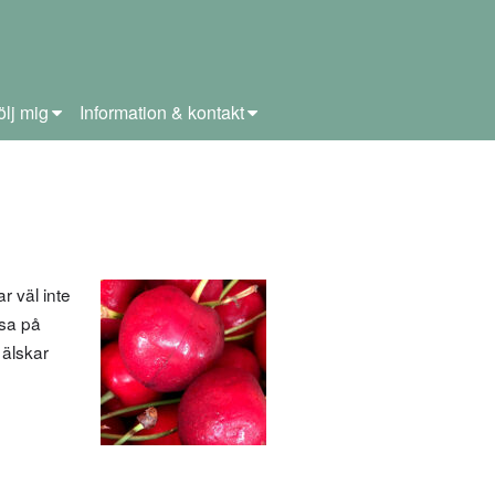
ölj mig
Information & kontakt
 väl inte
tsa på
 älskar