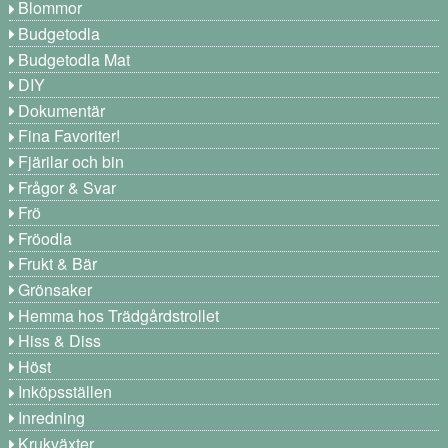
Blommor
Budgetodla
Budgetodla Mat
DIY
Dokumentär
Fina Favoriter!
Fjärilar och bin
Frågor & Svar
Frö
Fröodla
Frukt & Bär
Grönsaker
Hemma hos Trädgårdstrollet
Hiss & Diss
Höst
Inköpsställen
Inredning
Krukväxter