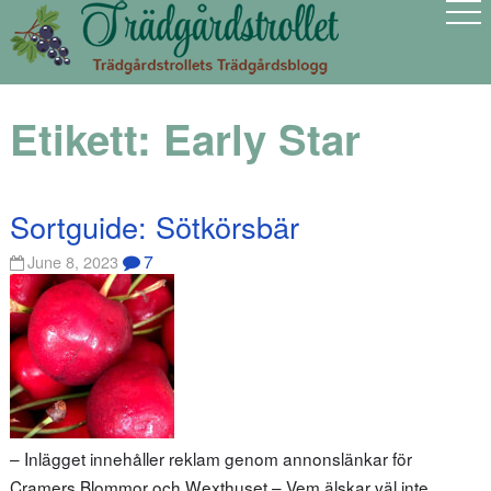
Etikett:
Early Star
Sortguide: Sötkörsbär
7
June 8, 2023
– Inlägget innehåller reklam genom annonslänkar för
Cramers Blommor och Wexthuset – Vem älskar väl inte