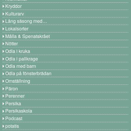
Kryddor
Kulturarv
Lång säsong med…
Lokalsorter
Målla & Spenatskrået
Nötter
Odla i kruka
Odla i pallkrage
Odla med barn
Odla på fönsterbrädan
Omställning
Päron
Perenner
Persika
Persikaskola
Podcast
potatis