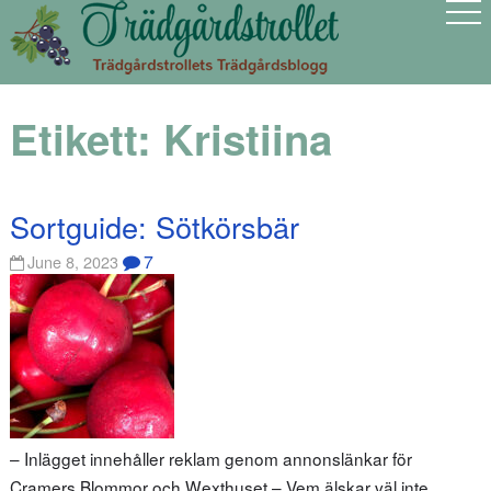
Etikett:
Kristiina
Sortguide: Sötkörsbär
7
June 8, 2023
– Inlägget innehåller reklam genom annonslänkar för
Cramers Blommor och Wexthuset – Vem älskar väl inte