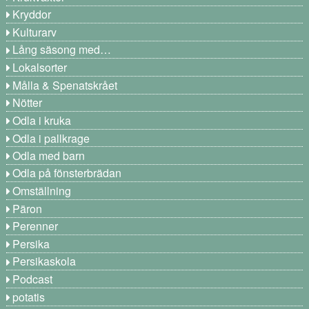
Kryddor
Kulturarv
Lång säsong med…
Lokalsorter
Målla & Spenatskrået
Nötter
Odla i kruka
Odla i pallkrage
Odla med barn
Odla på fönsterbrädan
Omställning
Päron
Perenner
Persika
Persikaskola
Podcast
potatis