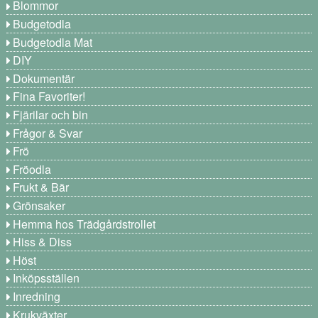
Blommor
Budgetodla
Budgetodla Mat
DIY
Dokumentär
Fina Favoriter!
Fjärilar och bin
Frågor & Svar
Frö
Fröodla
Frukt & Bär
Grönsaker
Hemma hos Trädgårdstrollet
Hiss & Diss
Höst
Inköpsställen
Inredning
Krukväxter