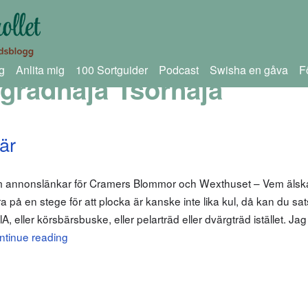
g
Anlita mig
100 Sortguider
Podcast
Swisha en gåva
F
gradnaja Tsornaja
är
om annonslänkar för Cramers Blommor och Wexthuset – Vem älskar
 på en stege för att plocka är kanske inte lika kul, då kan du sa
ller körsbärsbuske, eller pelarträd eller dvärgträd istället. Jag
ntinue reading