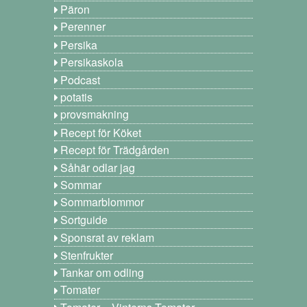
Päron
Perenner
Persika
Persikaskola
Podcast
potatis
provsmakning
Recept för Köket
Recept för Trädgården
Såhär odlar jag
Sommar
Sommarblommor
Sortguide
Sponsrat av reklam
Stenfrukter
Tankar om odling
Tomater