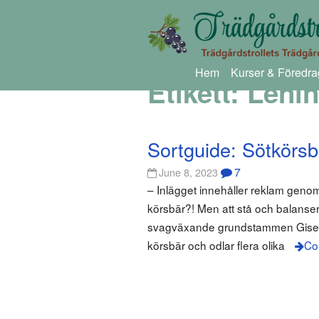
Hem
Kurser & Föredra
Etikett:
Lenin
Sortguide: Sötkörsb
7
June 8, 2023
– Inlägget innehåller reklam gen
körsbär?! Men att stå och balansera
svagväxande grundstammen GiselA, e
körsbär och odlar flera olika
Co