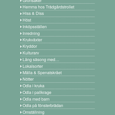
Grönsaker
Hemma hos Trädgårdstrollet
Hiss & Diss
Höst
Inköpsställen
Inredning
Krukväxter
Kryddor
Kulturarv
Lång säsong med…
Lokalsorter
Målla & Spenatskrået
Nötter
Odla i kruka
Odla i pallkrage
Odla med barn
Odla på fönsterbrädan
Omställning