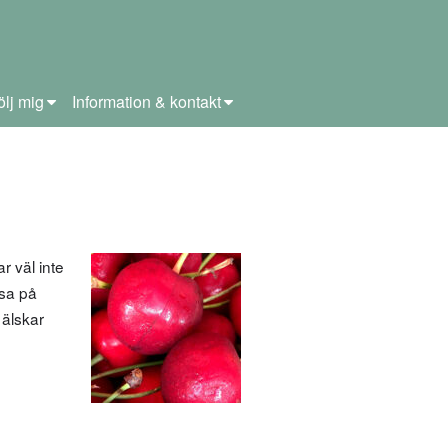
ölj mig
Information & kontakt
 väl inte
tsa på
 älskar