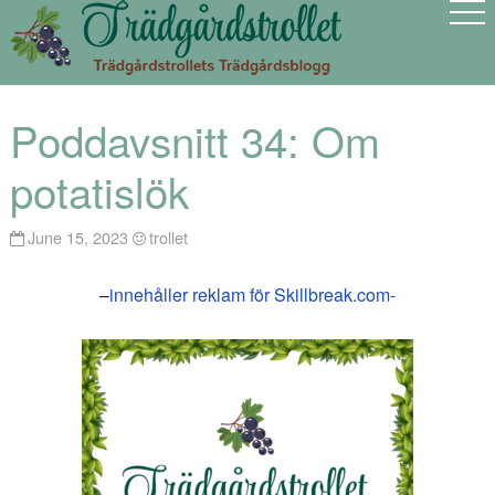
Poddavsnitt 34: Om
potatislök
June 15, 2023
trollet
–
innehåller reklam för Skillbreak.com-