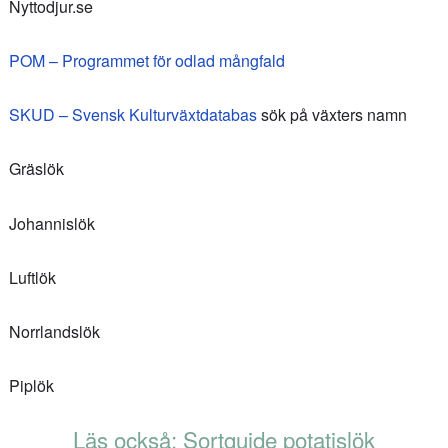
Nyttodjur.se
POM – Programmet för odlad mångfald
SKUD – Svensk Kulturväxtdatabas
sök på växters namn
Gräslök
Johannislök
Luftlök
Norrlandslök
Piplök
Läs också: Sortguide potatislök