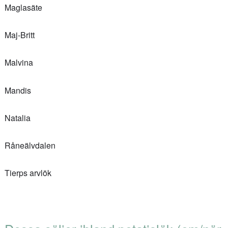
Maglasäte
Maj-Britt
Malvina
Mandis
Natalia
Råneälvdalen
Tierps arvlök