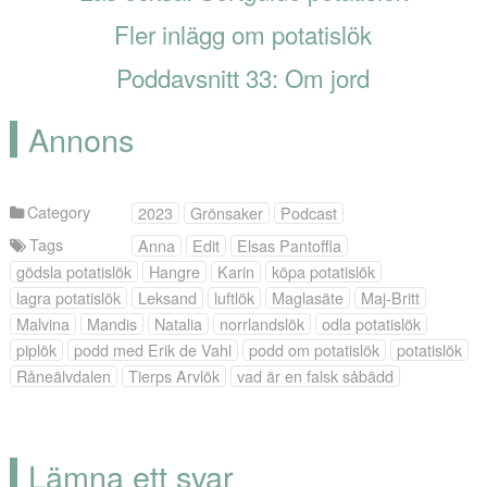
Fler inlägg om potatislök
Poddavsnitt 33: Om jord
Annons
Category
2023
Grönsaker
Podcast
Tags
Anna
Edit
Elsas Pantoffla
gödsla potatislök
Hangre
Karin
köpa potatislök
lagra potatislök
Leksand
luftlök
Maglasäte
Maj-Britt
Malvina
Mandis
Natalia
norrlandslök
odla potatislök
piplök
podd med Erik de Vahl
podd om potatislök
potatislök
Råneälvdalen
Tierps Arvlök
vad är en falsk såbädd
Lämna ett svar