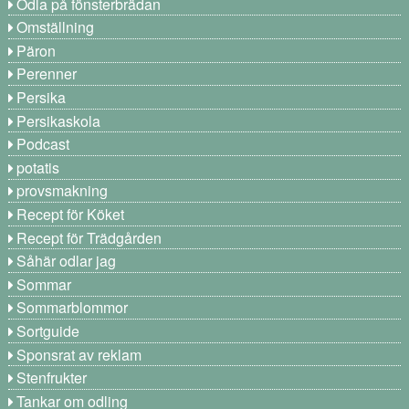
Odla på fönsterbrädan
Omställning
Päron
Perenner
Persika
Persikaskola
Podcast
potatis
provsmakning
Recept för Köket
Recept för Trädgården
Såhär odlar jag
Sommar
Sommarblommor
Sortguide
Sponsrat av reklam
Stenfrukter
Tankar om odling