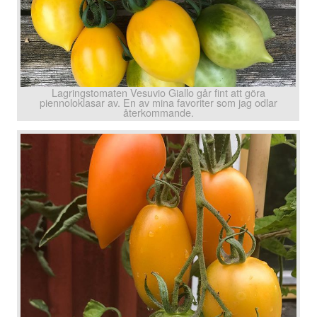
Lagringstomaten Vesuvio Giallo går fint att göra
piennoloklasar av. En av mina favoriter som jag odlar
återkommande.