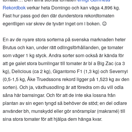
Rekordbok
verkar heta Domingo och kan väga 4,896 kg.
Fast hur pass god den där dunderstora rekordtomaten
egentligen var skrev de tyvärr inget om i boken. 😉
En av de nyare stora sorterna på svenska marknaden heter
Brutus och kan, under rätt odlingsförhållanden, ge tomater
som väger 1 kg styck. Andra sorter som också är kända för
att ge galet stora bumlingar till tomater är bl a Big Zac (ca 3
kg), Delicious (ca 2 kg), Gigantomo F1 (1,3 kg) och Severnyi
(0,5-1,5 kg, Åke Truedssons rekord ligger på 1,523 kg av den
sorten). Och ja, växthusodling är att föredra om du vill odla
såna här bamsingar. Och för att de inte ska lossna från
plantan av sin egen tyngd så behöver de stöd; en del odlare
använder bh, munskydd eller gör snöramplar (makramé) till
sina stora tomater för att hjälpa dem hänga kvar.