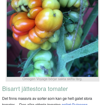
Omogen Voyage börjar sakta skifta färg.
Bisarrt jättestora tomater
Det finns massvis av sorter som kan ge helt galet stora
tomater… Den allra största tomaten
enligt Guinness