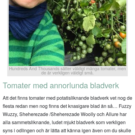
Hundreds And Thousands sätter väldigt många tomater, men
de är verkligen väldigt små.
Tomater med annorlunda bladverk
Att det finns tomater med potatisliknande bladverk vet nog de
flesta redan men nog finns det knasigare blad än så… Fuzzy
Wuzzy,
Sheherezade
/
Sheherezade
Woolly och Allure har
alla sammetsliknande, ludet mjukt bladverk som verkligen
syns i odlingen och är lätta att känna igen även om du skulle