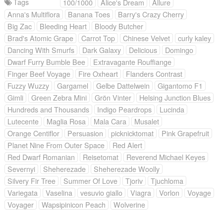
Tags
100/1000
Alice's Dream
Allure
Anna's Multiflora
Banana Toes
Barry's Crazy Cherry
Big Zac
Bleeding Heart
Bloody Butcher
Brad's Atomic Grape
Carrot Top
Chinese Velvet
curly kaley
Dancing With Smurfs
Dark Galaxy
Delicious
Domingo
Dwarf Furry Bumble Bee
Extravagante Rouffiange
Finger Beef Voyage
Fire Oxheart
Flanders Contrast
Fuzzy Wuzzy
Gargamel
Gelbe Dattelwein
Gigantomo F1
Gimli
Green Zebra Mini
Grön Vinter
Helsing Junction Blues
Hundreds and Thousands
Indigo Peardrops
Lucinda
Lutecente
Maglia Rosa
Mala Cara
Musalet
Orange Centiflor
Persuasion
picknicktomat
Pink Grapefruit
Planet Nine From Outer Space
Red Alert
Red Dwarf Romanian
Reisetomat
Reverend Michael Keyes
Severnyi
Sheherezade
Sheherezade Woolly
Silvery Fir Tree
Summer Of Love
Tjoriv
Tjuchloma
Variegata
Vaselina
vesuvio giallo
Viagra
Vorlon
Voyage
Voyager
Wapsipinicon Peach
Wolverine