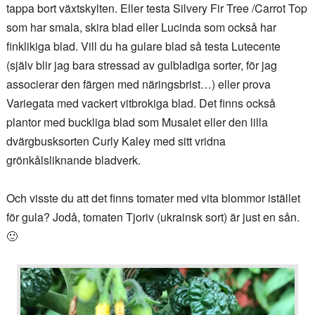
tappa bort växtskylten. Eller testa Silvery Fir Tree /Carrot Top
som har smala, skira blad eller Lucinda som också har
finklikiga blad. Vill du ha gulare blad så testa Lutecente
(själv blir jag bara stressad av gulbladiga sorter, för jag
associerar den färgen med näringsbrist…) eller prova
Variegata med vackert vitbrokiga blad. Det finns också
plantor med buckliga blad som Musalet eller den lilla
dvärgbusksorten Curly Kaley med sitt vridna
grönkålsliknande bladverk.
Och visste du att det finns tomater med vita blommor istället
för gula? Jodå, tomaten Tjoriv (ukrainsk sort) är just en sån.
🙂