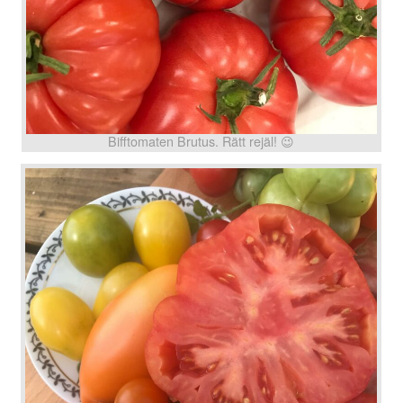
Bifftomaten Brutus. Rätt rejäl! 😉