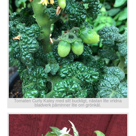
Tomaten Curly Kaley med sitt buckligt, nästan lite vridna
bladverk påminner lite om grönkål.