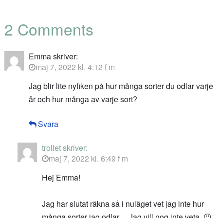
2 Comments
Emma
skriver:
maj 7, 2022 kl. 4:12 f m
Jag blir lite nyfiken på hur många sorter du odlar varje
år och hur många av varje sort?
Svara
trollet
skriver:
maj 7, 2022 kl. 6:49 f m
Hej Emma!
Jag har slutat räkna så i nuläget vet jag inte hur
många sorter jag odlar… Jag vill nog inte veta. 😉