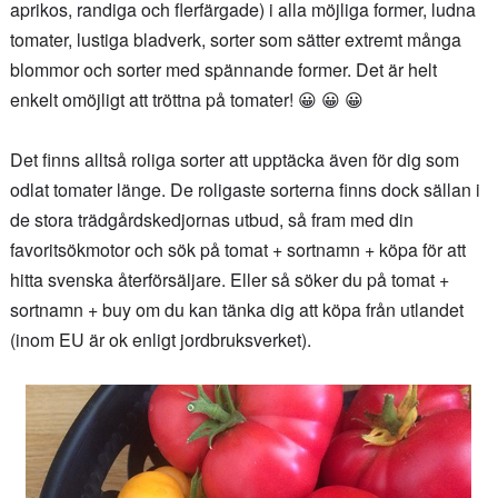
aprikos, randiga och flerfärgade) i alla möjliga former, ludna
tomater, lustiga bladverk, sorter som sätter extremt många
blommor och sorter med spännande former. Det är helt
enkelt omöjligt att tröttna på tomater! 😀 😀 😀
Det finns alltså roliga sorter att upptäcka även för dig som
odlat tomater länge. De roligaste sorterna finns dock sällan i
de stora trädgårdskedjornas utbud, så fram med din
favoritsökmotor och sök på tomat + sortnamn + köpa för att
hitta svenska återförsäljare. Eller så söker du på tomat +
sortnamn + buy om du kan tänka dig att köpa från utlandet
(inom EU är ok enligt jordbruksverket).