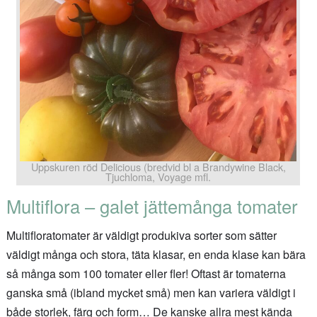
Uppskuren röd Delicious (bredvid bl a Brandywine Black,
Tjuchloma, Voyage mfl.
Multiflora – galet jättemånga tomater
Multifloratomater är väldigt produkiva sorter som sätter
väldigt många och stora, täta klasar, en enda klase kan bära
så många som 100 tomater eller fler! Oftast är tomaterna
ganska små (ibland mycket små) men kan variera väldigt i
både storlek, färg och form… De kanske allra mest kända