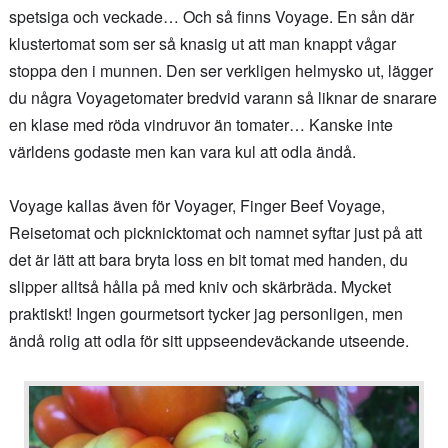
spetsiga och veckade… Och så finns Voyage. En sån där
klustertomat som ser så knasig ut att man knappt vågar
stoppa den i munnen. Den ser verkligen helmysko ut, lägger
du några Voyagetomater bredvid varann så liknar de snarare
en klase med röda vindruvor än tomater… Kanske inte
världens godaste men kan vara kul att odla ändå.
Voyage kallas även för Voyager, Finger Beef Voyage,
Reisetomat och picknicktomat och namnet syftar just på att
det är lätt att bara bryta loss en bit tomat med handen, du
slipper alltså hålla på med kniv och skärbräda. Mycket
praktiskt! Ingen gourmetsort tycker jag personligen, men
ändå rolig att odla för sitt uppseendeväckande utseende.