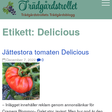
Etikett:
Delicious
Jättestora tomaten Delicious
0
December 7, 2022
– Inlägget innehåller reklam genom annonslänkar för
Cramers Blommor– Galet stor, javisst. Men hur god är den