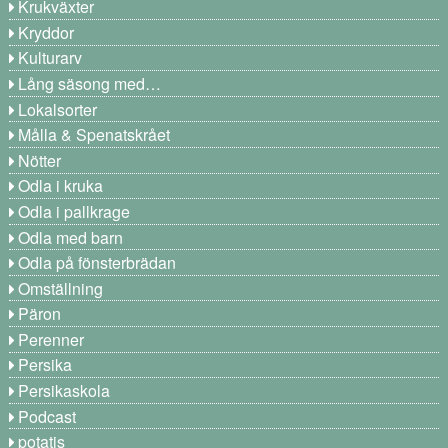
Krukväxter
Kryddor
Kulturarv
Lång säsong med…
Lokalsorter
Målla & Spenatskrået
Nötter
Odla i kruka
Odla i pallkrage
Odla med barn
Odla på fönsterbrädan
Omställning
Päron
Perenner
Persika
Persikaskola
Podcast
potatis