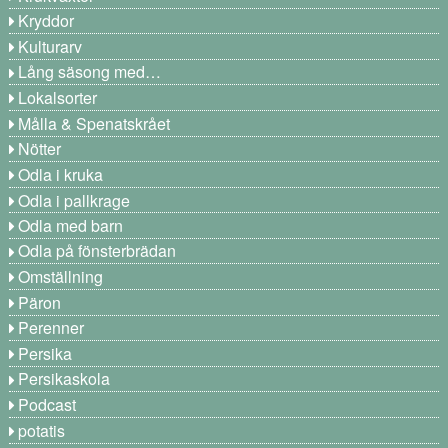
Kryddor
Kulturarv
Lång säsong med…
Lokalsorter
Målla & Spenatskrået
Nötter
Odla i kruka
Odla i pallkrage
Odla med barn
Odla på fönsterbrädan
Omställning
Päron
Perenner
Persika
Persikaskola
Podcast
potatis