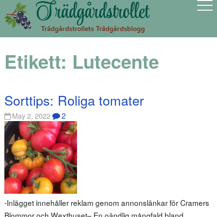
Etikett:
Lutecente
Sorttips: Roliga tomater
2
May 2, 2022
-Inlägget innehåller reklam genom annonslänkar för Cramers
Blommor och Wexthuset– En oändlig mångfald bland