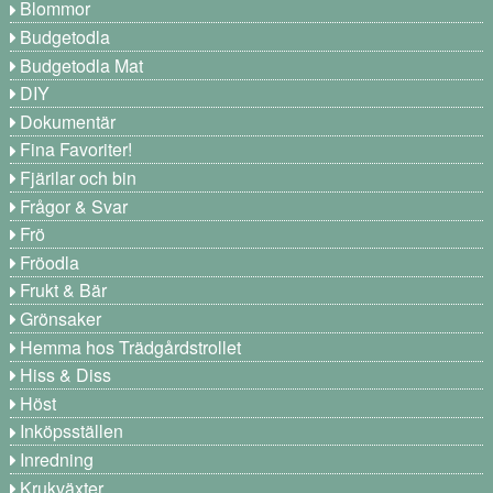
Blommor
Budgetodla
Budgetodla Mat
DIY
Dokumentär
Fina Favoriter!
Fjärilar och bin
Frågor & Svar
Frö
Fröodla
Frukt & Bär
Grönsaker
Hemma hos Trädgårdstrollet
Hiss & Diss
Höst
Inköpsställen
Inredning
Krukväxter