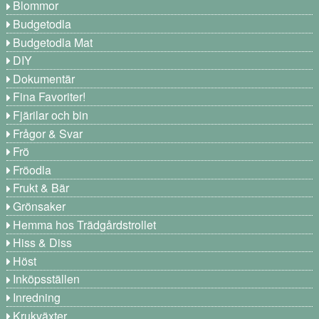
Blommor
Budgetodla
Budgetodla Mat
DIY
Dokumentär
Fina Favoriter!
Fjärilar och bin
Frågor & Svar
Frö
Fröodla
Frukt & Bär
Grönsaker
Hemma hos Trädgårdstrollet
Hiss & Diss
Höst
Inköpsställen
Inredning
Krukväxter