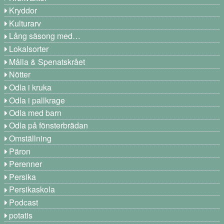
Kryddor
Kulturarv
Lång säsong med…
Lokalsorter
Målla & Spenatskrået
Nötter
Odla i kruka
Odla i pallkrage
Odla med barn
Odla på fönsterbrädan
Omställning
Päron
Perenner
Persika
Persikaskola
Podcast
potatis