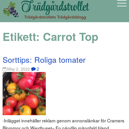
Etikett:
Carrot Top
Sorttips: Roliga tomater
2
May 2, 2022
-Inlägget innehåller reklam genom annonslänkar för Cramers
Blommor och Wexthuset– En oändlig mångfald bland