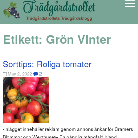
Etikett:
Grön Vinter
Sorttips: Roliga tomater
2
May 2, 2022
-Inlägget innehåller reklam genom annonslänkar för Cramers
Blommor och Wexthuset– En oändlig mångfald bland