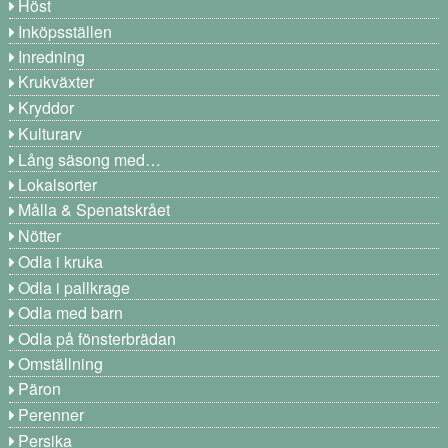
Höst
Inköpsställen
Inredning
Krukväxter
Kryddor
Kulturarv
Lång säsong med…
Lokalsorter
Målla & Spenatskrået
Nötter
Odla i kruka
Odla i pallkrage
Odla med barn
Odla på fönsterbrädan
Omställning
Päron
Perenner
Persika