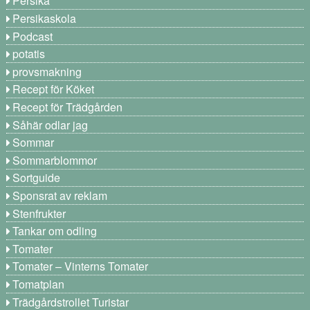
Persika
Persikaskola
Podcast
potatis
provsmakning
Recept för Köket
Recept för Trädgården
Såhär odlar jag
Sommar
Sommarblommor
Sortguide
Sponsrat av reklam
Stenfrukter
Tankar om odling
Tomater
Tomater – Vinterns Tomater
Tomatplan
Trädgårdstrollet Turistar