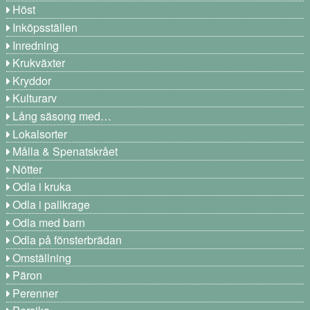
Höst
Inköpsställen
Inredning
Krukväxter
Kryddor
Kulturarv
Lång säsong med…
Lokalsorter
Målla & Spenatskrået
Nötter
Odla i kruka
Odla i pallkrage
Odla med barn
Odla på fönsterbrädan
Omställning
Päron
Perenner