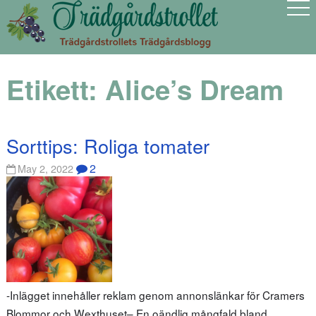
Etikett:
Alice’s Dream
Sorttips: Roliga tomater
2
May 2, 2022
-Inlägget innehåller reklam genom annonslänkar för Cramers
Blommor och Wexthuset– En oändlig mångfald bland