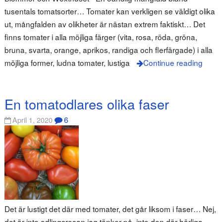
tusentals tomatsorter… Tomater kan verkligen se väldigt olika
ut, mångfalden av olikheter är nästan extrem faktiskt… Det
finns tomater i alla möjliga färger (vita, rosa, röda, gröna,
bruna, svarta, orange, aprikos, randiga och flerfärgade) i alla
möjliga former, ludna tomater, lustiga
Continue reading
En tomatodlares olika faser
6
April 1, 2020
Det är lustigt det där med tomater, det går liksom i faser… Nej,
det är inte odlingsresan jag tänker på, inte den där härliga