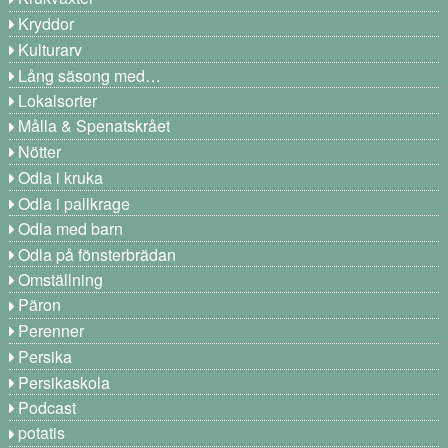
Kryddor
Kulturarv
Lång säsong med…
Lokalsorter
Målla & Spenatskrået
Nötter
Odla i kruka
Odla i pallkrage
Odla med barn
Odla på fönsterbrädan
Omställning
Päron
Perenner
Persika
Persikaskola
Podcast
potatis