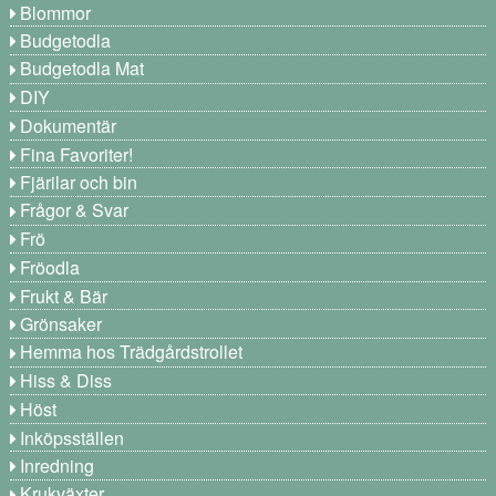
Blommor
Budgetodla
Budgetodla Mat
DIY
Dokumentär
Fina Favoriter!
Fjärilar och bin
Frågor & Svar
Frö
Fröodla
Frukt & Bär
Grönsaker
Hemma hos Trädgårdstrollet
Hiss & Diss
Höst
Inköpsställen
Inredning
Krukväxter