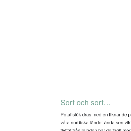
Sort och sort…
Potatislök dras med en liknande prob
våra nordiska länder ända sen vikin
flyttat från bygden har de tagit me