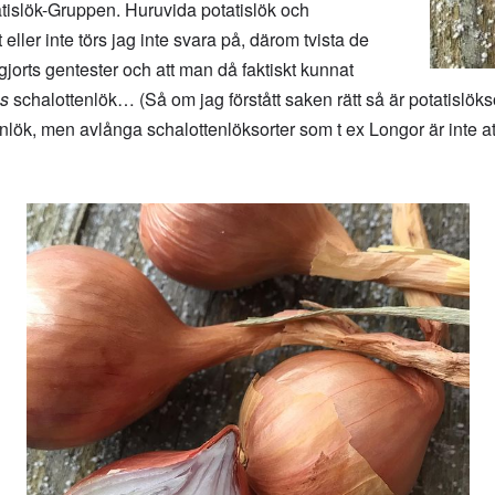
tislök-Gruppen. Huruvida potatislök och
ller inte törs jag inte svara på, därom tvista de
jorts gentester och att man då faktiskt kunnat
gs
schalottenlök… (Så om jag förstått saken rätt så är potatislök
ök, men avlånga schalottenlöksorter som t ex Longor är inte att