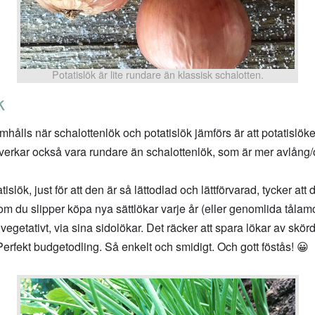
Potatislök är lite rundare än klassisk schalotten.
k
hålls när schalottenlök och potatislök jämförs är att potatislöken 
 verkar också vara rundare än schalottenlök, som är mer avlång/
atislök, just för att den är så lättodlad och lättförvarad, tycker att de
som du slipper köpa nya sättlökar varje år (eller genomlida tåla
a vegetativt, via sina sidolökar. Det räcker att spara lökar av skö
Perfekt budgetodling. Så enkelt och smidigt. Och gott föstås! 😀