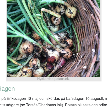
Nyskördad potatislök.
dagen
en på Eriksdagen 18 maj och skördas på Larsdagen 10 augusti, me
tts tidigare (se Torsås/Charlottas lök). Potatislök sätts och odl