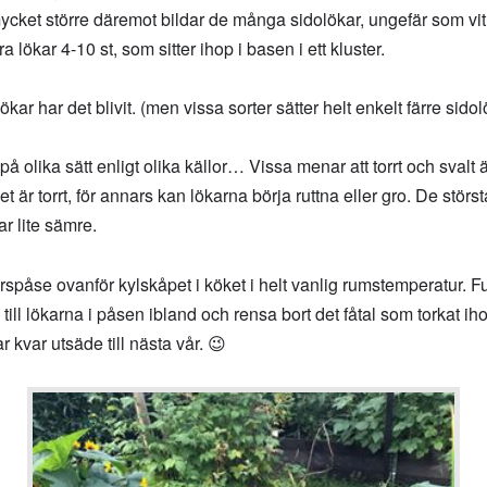
 mycket större däremot bildar de många sidolökar, ungefär som vitl
a lökar 4-10 st, som sitter ihop i basen i ett kluster.
ökar har det blivit. (men vissa sorter sätter helt enkelt färre sido
 på olika sätt enligt olika källor… Vissa menar att torrt och svalt 
det är torrt, för annars kan lökarna börja ruttna eller gro. De störs
ar lite sämre.
rspåse ovanför kylskåpet i köket i helt vanlig rumstemperatur. 
tta till lökarna i påsen ibland och rensa bort det fåtal som torkat i
r kvar utsäde till nästa vår. 😉