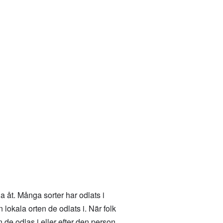
na åt. Många sorter har odlats i
 lokala orten de odlats i. När folk
n de odlas i eller efter den person