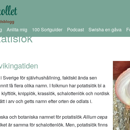
g
Anlita mig
100 Sortguider
Podcast
Swisha en gåva
F
atislök
ikingatiden
 i Sverige för självhushållning, faktiskt ända sen
nit få flera olika namn. I folkmun har potatislök bl a
 klyftlök, knipplök, krasslök, schalottenlök och nordisk
tt i arv och getts namn efter orten de odlats i.
ska och botaniska namnet för potatislök
Allium cepa
ket är samma för schalottenlök. Men, potatislök finns