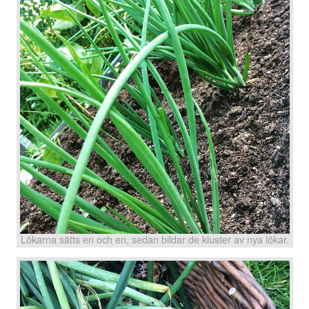
Lökarna sätts en och en, sedan bildar de kluster av nya lökar.