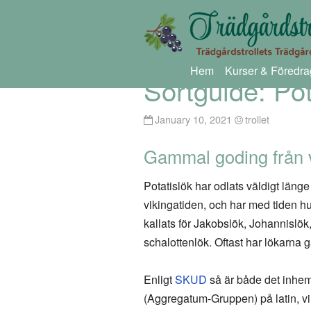
Hem
Kurser & Föredra
Sortguide: Pot
January 10, 2021
trollet
Gammal goding från v
Potatislök har odlats väldigt länge
vikingatiden, och har med tiden hun
kallats för Jakobslök, Johannislök,
schalottenlök. Oftast har lökarna gå
Enligt
SKUD
så är både det inhem
(Aggregatum-Gruppen) på latin, vil