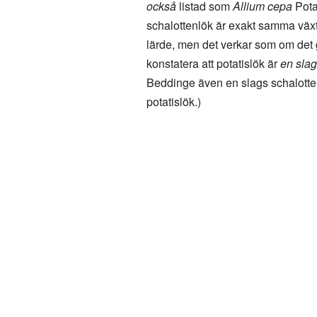
också
listad som
Allium cepa
Pota
schalottenlök är exakt samma växt e
lärde, men det verkar som om det g
konstatera att potatislök är
en
sla
Beddinge även en slags schalottenl
potatislök.)