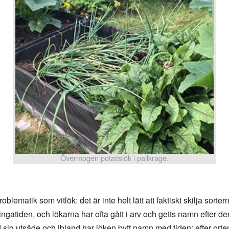
Övermogen potatislök i pallkrage.
lematik som vitlök: det är inte helt lätt att faktiskt skilja sorter
gatiden, och lökarna har ofta gått i arv och getts namn efter den
d sig utsäde och ibland har löken bytt namn med tiden: efter orte