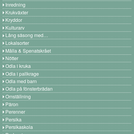
Inredning
Krukväxter
Kryddor
Kulturarv
Lång säsong med…
Lokalsorter
Målla & Spenatskrået
Nötter
Odla i kruka
Odla i pallkrage
Odla med barn
Odla på fönsterbrädan
Omställning
Päron
Perenner
Persika
Persikaskola