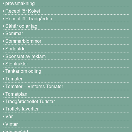
provsmakning
Recept för Köket
Recept för Trädgården
Såhär odlar jag
Sommar
Sommarblommor
Sortguide
Sponsrat av reklam
Stenfrukter
Tankar om odling
Tomater
Tomater – Vinterns Tomater
Tomatplan
Trädgårdstrollet Turistar
Trollets favoriter
Vår
Vinter
Vintersådd