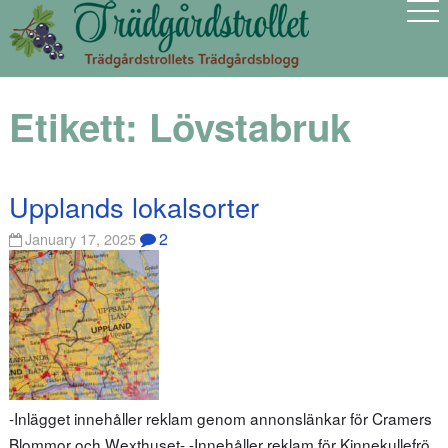
Etikett:
Lövstabruk
Upplands lokalsorter
2
January 17, 2025
-Inlägget innehåller reklam genom annonslänkar för Cramers
Blommor och Wexthuset- -Innehåller reklam för Kinnekullefrö