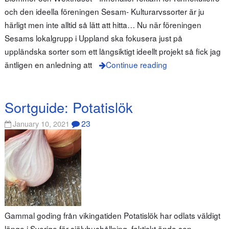
och den ideella föreningen Sesam- Kulturarvssorter är ju
härligt men inte alltid så lätt att hitta… Nu när föreningen
Sesams lokalgrupp i Uppland ska fokusera just på
uppländska sorter som ett långsiktigt ideellt projekt så fick jag
äntligen en anledning att
Continue reading
Sortguide: Potatislök
23
January 10, 2021
Gammal goding från vikingatiden Potatislök har odlats väldigt
länge i Sverige för självhushållning, faktiskt ända sen