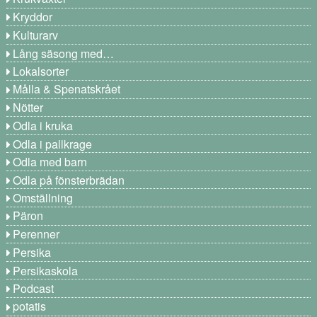
Kryddor
Kulturarv
Lång säsong med…
Lokalsorter
Målla & Spenatskrået
Nötter
Odla i kruka
Odla i pallkrage
Odla med barn
Odla på fönsterbrädan
Omställning
Päron
Perenner
Persika
Persikaskola
Podcast
potatis