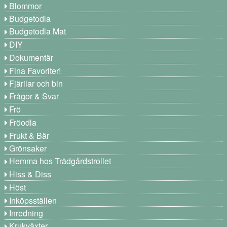
Blommor
Budgetodla
Budgetodla Mat
DIY
Dokumentär
Fina Favoriter!
Fjärilar och bin
Frågor & Svar
Frö
Fröodla
Frukt & Bär
Grönsaker
Hemma hos Trädgårdstrollet
Hiss & Diss
Höst
Inköpsställen
Inredning
Krukväxter