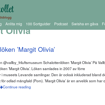
g
Anlita mig
100 Sortguider
Podcast
Swisha en gåva
F
t Olivia
öken ’Margit Olivia’
 @vallby_friluftsmuseum Schalottenlöken ’Margit Olivia’ På Vall
öken ’Margit Olivia’. Löken samlades in 2007 av förre
i museets Levande samlingar. Den är också inkluderad bland de
ör odlad mångfald (Pom). ’Margit Olivia’ är en arvelök som har o
Continue reading