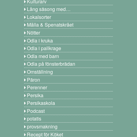
Kulturarv
Lång säsong med…
Lokalsorter
Målla & Spenatskrået
Nötter
Odla i kruka
Odla i pallkrage
Odla med barn
Odla på fönsterbrädan
Omställning
Päron
Perenner
Persika
Persikaskola
Podcast
potatis
provsmakning
Recept för Köket