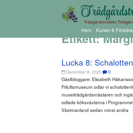
Hem
Kurser & Föredra
Etikett:
Margi
Lucka 8: Schalottenl
0
December 8, 2025
Gästbloggare: Elisabeth Håkansson
Friluftsmuseum odlar vi schalottenl
museiträdgårdsmästaren och ingår 
odlade köksväxterna i Programmet f
Västmanland sedan minst andra