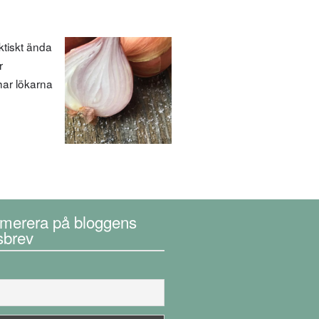
ktiskt ända
r
har lökarna
merera på bloggens
sbrev