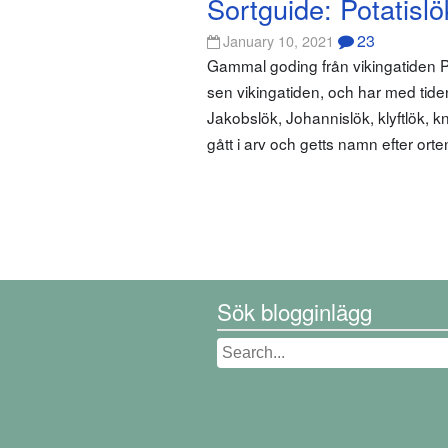
Sortguide: Potatislö
23
January 10, 2021
Gammal goding från vikingatiden Pot
sen vikingatiden, och har med tiden 
Jakobslök, Johannislök, klyftlök, k
gått i arv och getts namn efter ort
Sök blogginlägg