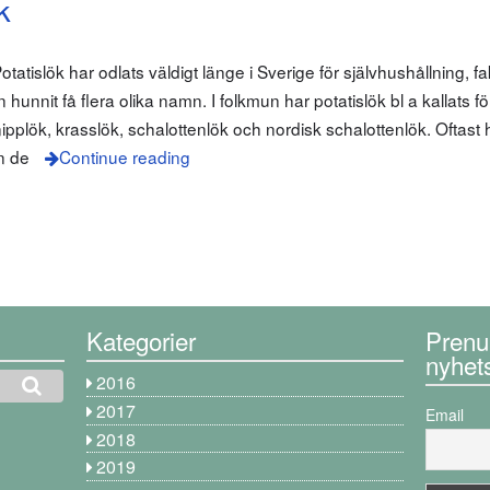
k
atislök har odlats väldigt länge i Sverige för självhushållning, fa
hunnit få flera olika namn. I folkmun har potatislök bl a kallats fö
nipplök, krasslök, schalottenlök och nordisk schalottenlök. Oftast 
en de
Continue reading
Kategorier
Prenu
nyhet
2016
2017
Email
2018
2019