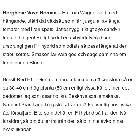
Borghese Vase Roman
– En Tom Wagner-sort med
hängande, utåtriktat växtsätt som får ljusgula, avlånga
tomater med liten spets. Jättesnygg, riktigt eye candy i
tomatodlingen! Enligt ryktet en avhybridiserad sort,
ursprungligen F1 hybrid som odlats så pass länge att den
stabiliserats. Smaken lär vara god och sägs påminna om
tomatsorten Blush.
Brasil Red F1
– Ger röda, runda tomater ca 3 cm stora på en
ca 30-40 cm hög planta (50 cm enligt vissa källor, men det
bedömer jag som osannolikt). Beskrivs som smakrika.
Namnet Brasil är ett registrerat varumärke, vanlig hos tyska
återförsäljare. Eftersom det är en F1hybrid så har den två
föräldrar, så om du tar frö från den så blir inte avkomman
exakt likadan.