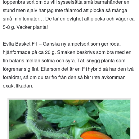
toppenbra sort om du vill sysselsätta små barnahänder en
stund men själv har jag inte tålamod att plocka så många
små minitomater… De tar en evighet att plocka och väger ca
5-8 g. Vacker planta!
Evita Basket F1 – Ganska ny ampelsort som ger röda,
hjärtformade på ca 20 g. Smaken beskrivs som bra med en
fin balans mellan sötma och syra. Tät, snygg planta som
förgrenar sig fint. Eftersom det är en F1hybrid så har den två
föräldrar, så om du tar frö från den så blir inte avkomman
exakt likadan.