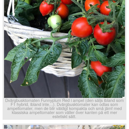
Dvärgbusktomaten Funnyplum Red i ampel (den säljs ibland som
F1 hybrid, ibland inte…). Dvärgbusktomater kan odlas som
ampeltomater, men de blir väldigt kompakta och små jämf med
klassiska ampeltomater som väller över kanten på ett mer
estetiskt sätt.