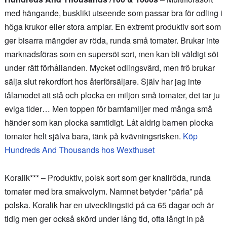
med hängande, busklikt utseende som passar bra för odling i
höga krukor eller stora amplar. En extremt produktiv sort som
ger bisarra mängder av röda, runda små tomater. Brukar inte
marknadsföras som en supersöt sort, men kan bli väldigt söt
under rätt förhållanden. Mycket odlingsvärd, men frö brukar
sälja slut rekordfort hos återförsäljare. Själv har jag inte
tålamodet att stå och plocka en miljon små tomater, det tar ju
eviga tider… Men toppen för barnfamiljer med många små
händer som kan plocka samtidigt. Låt aldrig barnen plocka
tomater helt själva bara, tänk på kvävningsrisken.
Köp
Hundreds And Thousands hos Wexthuset
Koralik*** – Produktiv, polsk sort som ger knallröda, runda
tomater med bra smakvolym. Namnet betyder ”pärla” på
polska. Koralik har en utvecklingstid på ca 65 dagar och är
tidig men ger också skörd under lång tid, ofta långt in på