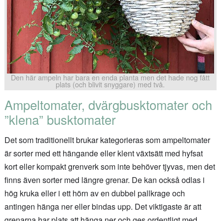
Den här ampeln har bara en enda planta men det hade nog fått
plats (och blivit snyggare) med två.
Ampeltomater, dvärgbusktomater och
”klena” busktomater
Det som traditionellt brukar kategorieras som ampeltomater
är sorter med ett hängande eller klent växtsätt med hyfsat
kort eller kompakt grenverk som inte behöver tjyvas, men det
finns även sorter med längre grenar. De kan också odlas i
hög kruka eller i ett hörn av en dubbel pallkrage och
antingen hänga ner eller bindas upp. Det viktigaste är att
grenarna har plats att hänga ner och ges ordentligt med