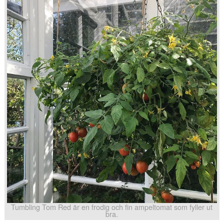
Tumbling Tom Red är en frodig och fin ampeltomat som fyller ut
bra.