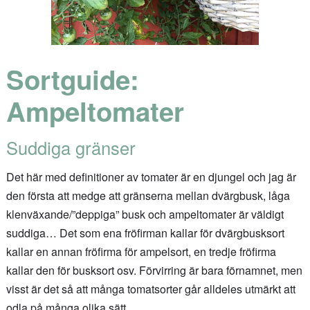
Sortguide:
Ampeltomater
Suddiga gränser
Det här med definitioner av tomater är en djungel och jag är
den första att medge att gränserna mellan dvärgbusk, låga
klenväxande/”deppiga” busk och ampeltomater är väldigt
suddiga… Det som ena fröfirman kallar för dvärgbusksort
kallar en annan fröfirma för ampelsort, en tredje fröfirma
kallar den för busksort osv. Förvirring är bara förnamnet, men
visst är det så att många tomatsorter går alldeles utmärkt att
odla på många olika sätt.