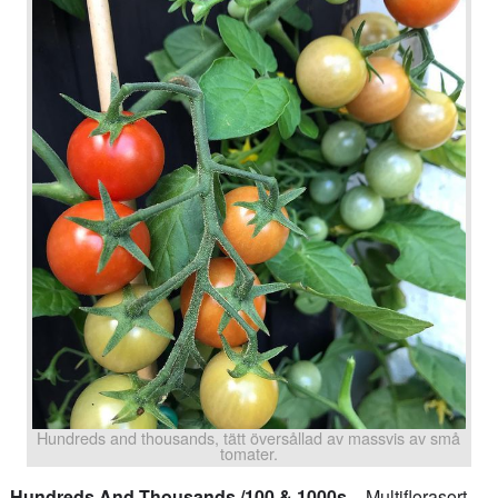
Hundreds and thousands, tätt översållad av massvis av små
tomater.
Hundreds And Thousands /100 & 1000s
– Multiflorasort