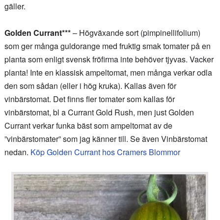
gäller.
Golden Currant***
– Högväxande sort (pimpinellifolium)
som ger många guldorange med fruktig smak tomater på en
planta som enligt svensk fröfirma inte behöver tjyvas. Vacker
planta! Inte en klassisk ampeltomat, men många verkar odla
den som sådan (eller i hög kruka). Kallas även för
vinbärstomat. Det finns fler tomater som kallas för
vinbärstomat, bl a Currant Gold Rush, men just Golden
Currant verkar funka bäst som ampeltomat av de
”vinbärstomater” som jag känner till. Se även Vinbärstomat
nedan.
Köp Golden Currant hos Cramers Blommor