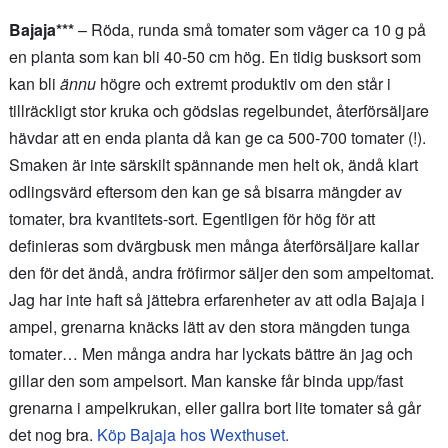
Bajaja***
– Röda, runda små tomater som väger ca 10 g på
en planta som kan bli 40-50 cm hög. En tidig busksort som
kan bli
ännu
högre och extremt produktiv om den står i
tillräckligt stor kruka och gödslas regelbundet, återförsäljare
hävdar att en enda planta då kan ge ca 500-700 tomater (!).
Smaken är inte särskilt spännande men helt ok, ändå klart
odlingsvärd eftersom den kan ge så bisarra mängder av
tomater, bra kvantitets-sort. Egentligen för hög för att
definieras som dvärgbusk men många återförsäljare kallar
den för det ändå, andra fröfirmor säljer den som ampeltomat.
Jag har inte haft så jättebra erfarenheter av att odla Bajaja i
ampel, grenarna knäcks lätt av den stora mängden tunga
tomater… Men många andra har lyckats bättre än jag och
gillar den som ampelsort. Man kanske får binda upp/fast
grenarna i ampelkrukan, eller gallra bort lite tomater så går
det nog bra.
Köp Bajaja hos Wexthuset.