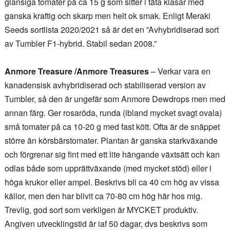
glansiga tomater på ca 15 g som sitter i täta klasar med
ganska kraftig och skarp men helt ok smak. Enligt Meraki
Seeds sortlista 2020/2021 så är det en ”Avhybridiserad sort
av Tumbler F1-hybrid. Stabil sedan 2008.”
Anmore Treasure /Anmore Treasures
– Verkar vara en
kanadensisk avhybridiserad och stabiliserad version av
Tumbler, så den är ungefär som Anmore Dewdrops men med
annan färg. Ger rosaröda, runda (ibland mycket svagt ovala)
små tomater på ca 10-20 g med fast kött. Ofta är de snäppet
större än körsbärstomater. Plantan är ganska starkväxande
och förgrenar sig fint med ett lite hängande växtsätt och kan
odlas både som upprättväxande (med mycket stöd) eller i
höga krukor eller ampel. Beskrivs bli ca 40 cm hög av vissa
källor, men den har blivit ca 70-80 cm hög här hos mig.
Trevlig, god sort som verkligen är MYCKET produktiv.
Angiven utvecklingstid är iaf 50 dagar, dvs beskrivs som