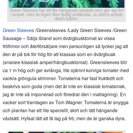
Green Sleeves har ett lite hängande växtsätt som gör sig fint
i ampel, men ta ingen liten fjuttig snålkruka. Ju större ampel
desto bättre.
Green Sleeves
/Greensleeves /Lady Green Sleeves /Green
Sausage – Säljs ibland som dvärgbusktomat av vissa
fröfirmor och återförsäljare men personligen så tycker jag att
den är på tok för hög för att klassas som en dvärgbusk
(snarare klassisk ampel/hängbusktomat). Greensleeves blir
ca 1 m hög och ger avlånga, lite ojämnt korviga tomater med
vackra gröngula strimmor. Tomaterna har fast fruktkött och
beskrivs som goda (men det är inte en klassisk tomatsmak,
jag är inte så imponerad och föredrar den i matlagning). En
vacker sort framtagen av Tom Wagner. Tomaterna är snygga
och plantan har ett lite speciellt, skirt och lätt hängande
växtsätt. Hyfsat lätt att få tag på frö, men de är ganska dyra.