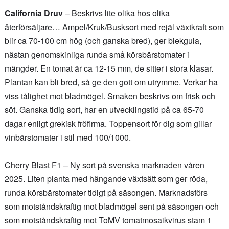
California Druv
– Beskrivs lite olika hos olika
återförsäljare… Ampel/Kruk/Busksort med rejäl växtkraft som
blir ca 70-100 cm hög (och ganska bred), ger blekgula,
nästan genomskinliga runda små körsbärstomater i
mängder. En tomat är ca 12-15 mm, de sitter i stora klasar.
Plantan kan bli bred, så ge den gott om utrymme. Verkar ha
viss tålighet mot bladmögel. Smaken beskrivs om frisk och
söt. Ganska tidig sort, har en utvecklingstid på ca 65-70
dagar enligt grekisk fröfirma. Toppensort för dig som gillar
vinbärstomater i stil med 100/1000.
Cherry Blast F1 – Ny sort på svenska marknaden våren
2025. Liten planta med hängande växtsätt som ger röda,
runda körsbärstomater tidigt på säsongen. Marknadsförs
som motståndskraftig mot bladmögel sent på säsongen och
som motståndskraftig mot ToMV tomatmosaikvirus stam 1