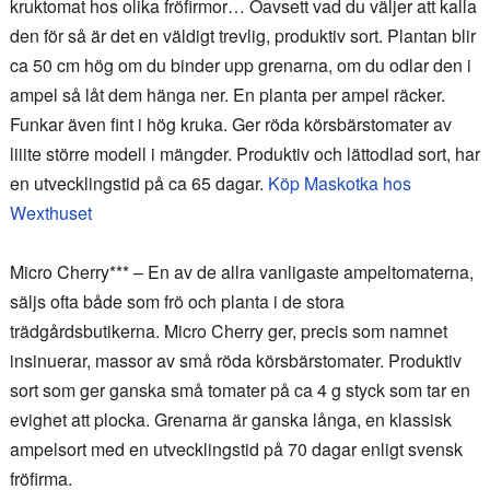
kruktomat hos olika fröfirmor… Oavsett vad du väljer att kalla
den för så är det en väldigt trevlig, produktiv sort. Plantan blir
ca 50 cm hög om du binder upp grenarna, om du odlar den i
ampel så låt dem hänga ner. En planta per ampel räcker.
Funkar även fint i hög kruka. Ger röda körsbärstomater av
liiite större modell i mängder. Produktiv och lättodlad sort, har
en utvecklingstid på ca 65 dagar.
Köp Maskotka hos
Wexthuset
Micro Cherry*** – En av de allra vanligaste ampeltomaterna,
säljs ofta både som frö och planta i de stora
trädgårdsbutikerna. Micro Cherry ger, precis som namnet
insinuerar, massor av små röda körsbärstomater. Produktiv
sort som ger ganska små tomater på ca 4 g styck som tar en
evighet att plocka. Grenarna är ganska långa, en klassisk
ampelsort med en utvecklingstid på 70 dagar enligt svensk
fröfirma.