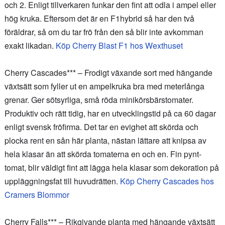
och 2. Enligt tillverkaren funkar den fint att odla i ampel eller
hög kruka. Eftersom det är en F1hybrid så har den två
föräldrar, så om du tar frö från den så blir inte avkomman
exakt likadan.
Köp Cherry Blast F1 hos Wexthuset
Cherry Cascades*** – Frodigt växande sort med hängande
växtsätt som fyller ut en ampelkruka bra med meterlånga
grenar. Ger sötsyrliga, små röda minikörsbärstomater.
Produktiv och rätt tidig, har en utvecklingstid på ca 60 dagar
enligt svensk fröfirma. Det tar en evighet att skörda och
plocka rent en sån här planta, nästan lättare att knipsa av
hela klasar än att skörda tomaterna en och en. Fin pynt-
tomat, blir väldigt fint att lägga hela klasar som dekoration på
uppläggningsfat till huvudrätten.
Köp Cherry Cascades hos
Cramers Blommor
Cherry Falls*** – Rikgivande planta med hängande växtsätt