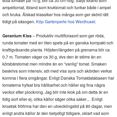
söta tomater på 10 g, blir ca 30 cm hög. Säljs ibland som
ampeltomat, ibland som kruktomat och funkar både i ampel
och kruka. Älskad klassiker hos många som ger skörd rätt
tidigt på säsogen.
Köp Gartenperle hos Wexthuset.
Geranium Kiss
– Produktiv multiflorasort som ger röda,
runda tomater med en liten spets på en ganska kompakt och
kraftigväxande planta. Höjden/längden på grenarna blir ca
0,7 m. Tomaten väger ca 30 g, dvs den är större än en
körsbärstomat men mindre än en ”vanlig” tomat. Smaken
beskrivs som intensiv, söt med viss syra och skörden verkar
komma i flera omgångar. Enligt Danska Tomatdatabasen har
tomaterna hyfsat bra hållbarhet och håller sig fina några
veckor efter plockning. Jag blir inte klok på om detta är en
tidig sort eller ej, olika källor säger olika saker… Enligt
kroatisk fröfirma har den en utvecklingstid på 80 dagar, men
enligt andra källor är den betydligt tidigare, oklart vad som