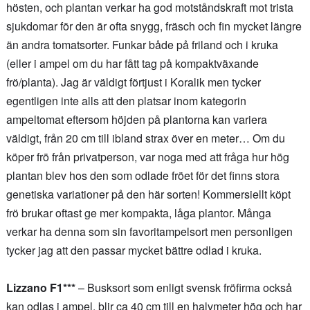
hösten, och plantan verkar ha god motståndskraft mot trista
sjukdomar för den är ofta snygg, fräsch och fin mycket längre
än andra tomatsorter. Funkar både på friland och i kruka
(eller i ampel om du har fått tag på kompaktväxande
frö/planta). Jag är väldigt förtjust i Koralik men tycker
egentligen inte alls att den platsar inom kategorin
ampeltomat eftersom höjden på plantorna kan variera
väldigt, från 20 cm till ibland strax över en meter… Om du
köper frö från privatperson, var noga med att fråga hur hög
plantan blev hos den som odlade fröet för det finns stora
genetiska variationer på den här sorten! Kommersiellt köpt
frö brukar oftast ge mer kompakta, låga plantor. Många
verkar ha denna som sin favoritampelsort men personligen
tycker jag att den passar mycket bättre odlad i kruka.
Lizzano F1***
– Busksort som enligt svensk fröfirma också
kan odlas i ampel, blir ca 40 cm till en halvmeter hög och har