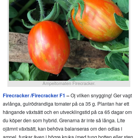
Ampeltomaten Firecracker.
Firecracker /Firecracker F1
–
Oj vilken snygging! Ger vagt
avlånga, gulrödrandiga tomater på ca 35 g. Plantan har ett
hängande växtsätt och en utvecklingstid på ca 65 dagar om
du köper den som hybrid. Grenarna är inte så långa. Lite
ojämnt växtsätt, kan behöva balanseras om den odlas i
ampel, funkar även i högre kruka (med tung botten eller sten