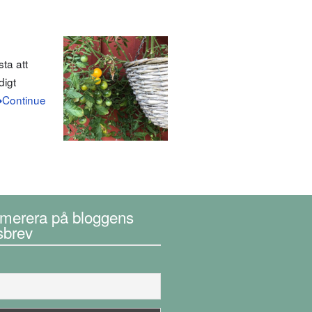
ta att
digt
Continue
merera på bloggens
sbrev