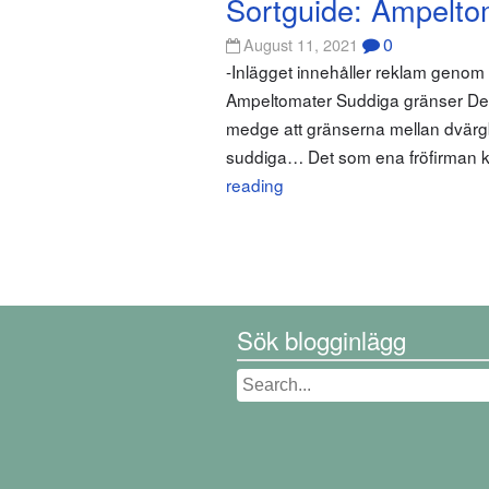
Sortguide: Ampelto
0
August 11, 2021
-Inlägget innehåller reklam geno
Ampeltomater Suddiga gränser Det h
medge att gränserna mellan dvärg
suddiga… Det som ena fröfirman kal
reading
Sök blogginlägg