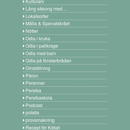
Kulturarv
Lång säsong med…
Lokalsorter
Målla & Spenatskrået
Nötter
Odla i kruka
Odla i pallkrage
Odla med barn
Odla på fönsterbrädan
Omställning
Päron
Perenner
Persika
Persikaskola
Podcast
potatis
provsmakning
Recept för Köket