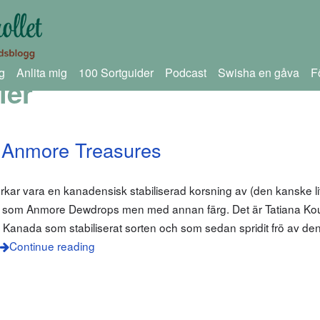
g
Anlita mig
100 Sortguider
Podcast
Swisha en gåva
F
ler
 Anmore Treasures
rkar vara en kanadensisk stabiliserad korsning av (den kanske l
är som Anmore Dewdrops men med annan färg. Det är Tatiana K
 i Kanada som stabiliserat sorten och som sedan spridit frö av de
Continue reading