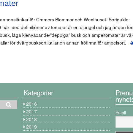
mater
m annonslänkar för Cramers Blommor och Wexthuset- Sortguide:
är med definitioner av tomater är en djungel och jag är den förs
busk, låga klenväxande/”deppiga” busk och ampeltomater är väl
lar för dvärgbusksort kallar en annan fröfirma för ampelsort,
Kategorier
Prenu
nyhet
2016
2017
Email
2018
2019