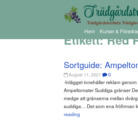
Hem
Kurser & Föredra
Etikett:
Red P
Sortguide: Ampelto
0
August 11, 2021
-Inlägget innehåller reklam geno
Ampeltomater Suddiga gränser Det h
medge att gränserna mellan dvärg
suddiga… Det som ena fröfirman kal
reading