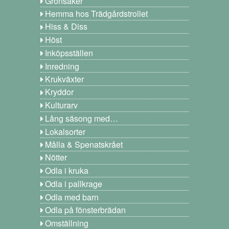
Grönsaker
Hemma hos Trädgårdstrollet
Hiss & Diss
Höst
Inköpsställen
Inredning
Krukväxter
Kryddor
Kulturarv
Lång säsong med…
Lokalsorter
Målla & Spenatskrået
Nötter
Odla i kruka
Odla i pallkrage
Odla med barn
Odla på fönsterbrädan
Omställning