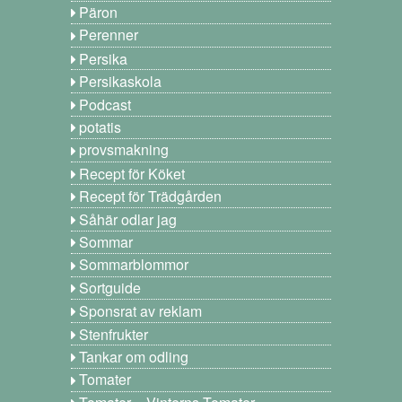
Päron
Perenner
Persika
Persikaskola
Podcast
potatis
provsmakning
Recept för Köket
Recept för Trädgården
Såhär odlar jag
Sommar
Sommarblommor
Sortguide
Sponsrat av reklam
Stenfrukter
Tankar om odling
Tomater