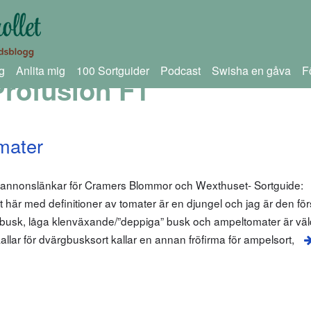
g
Anlita mig
100 Sortguider
Podcast
Swisha en gåva
F
rofusion F1
mater
m annonslänkar för Cramers Blommor och Wexthuset- Sortguide:
är med definitioner av tomater är en djungel och jag är den förs
busk, låga klenväxande/”deppiga” busk och ampeltomater är väl
lar för dvärgbusksort kallar en annan fröfirma för ampelsort,