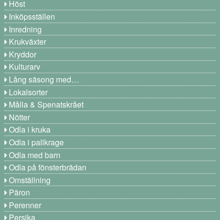
Höst
Inköpsställen
Inredning
Krukväxter
Kryddor
Kulturarv
Lång säsong med…
Lokalsorter
Målla & Spenatskrået
Nötter
Odla i kruka
Odla i pallkrage
Odla med barn
Odla på fönsterbrädan
Omställning
Päron
Perenner
Persika