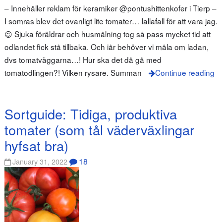
– Innehåller reklam för keramiker @pontushittenkofer i Tierp –
I somras blev det ovanligt lite tomater… Iallafall för att vara jag.
😉 Sjuka föräldrar och husmålning tog så pass mycket tid att
odlandet fick stå tillbaka. Och iår behöver vi måla om ladan,
dvs tomatväggarna…! Hur ska det då gå med
tomatodlingen?! Vilken rysare. Summan
Continue reading
Sortguide: Tidiga, produktiva
tomater (som tål väderväxlingar
hyfsat bra)
18
January 31, 2022