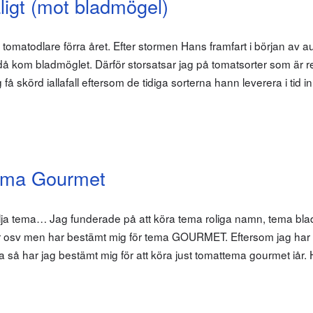
igt (mot bladmögel)
a tomatodlare förra året. Efter stormen Hans framfart i början av a
då kom bladmöglet. Därför storsatsar jag på tomatsorter som är r
få skörd iallafall eftersom de tidiga sorterna hann leverera i tid i
ema Gourmet
tt välja tema… Jag funderade på att köra tema roliga namn, tema bl
er osv men har bestämt mig för tema GOURMET. Eftersom jag har
så har jag bestämt mig för att köra just tomattema gourmet iår. 