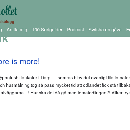
g
Anlita mig
100 Sortguider
Podcast
Swisha en gåva
F
ik
re is more!
ontushittenkofer i Tierp – I somras blev det ovanligt lite tomater…
 och husmålning tog så pass mycket tid att odlandet fick stå tillbak
matväggarna…! Hur ska det då gå med tomatodlingen?! Vilken ry