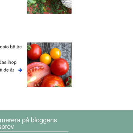
esto bättre
ndas ihop
t de är
merera på bloggens
sbrev