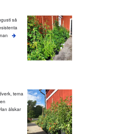
ugusti så
esistenta
nnan
adverk, tema
 en
Han älskar