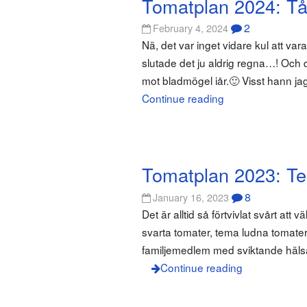
Tomatplan 2024: Tål
2
February 4, 2024
Nä, det var inget vidare kul att var
slutade det ju aldrig regna…! Och 
mot bladmögel iår.🙂 Visst hann jag 
Continue reading
Tomatplan 2023: T
8
January 16, 2023
Det är alltid så förtvivlat svårt a
svarta tomater, tema ludna tomat
familjemedlem med sviktande hälsa 
Continue reading