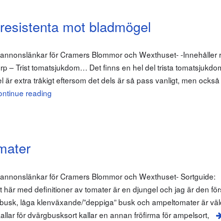
 resistenta mot bladmögel
 annonslänkar för Cramers Blommor och Wexthuset- -Innehåller r
rp – Trist tomatsjukdom… Det finns en hel del trista tomatsjukdom
r extra tråkigt eftersom det dels är så pass vanligt, men också f
ntinue reading
mater
m annonslänkar för Cramers Blommor och Wexthuset- Sortguide:
är med definitioner av tomater är en djungel och jag är den förs
busk, låga klenväxande/”deppiga” busk och ampeltomater är väl
lar för dvärgbusksort kallar en annan fröfirma för ampelsort,