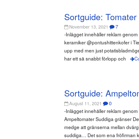
Sortguide: Tomater
7
November 13, 2021
-Inlägget innehåller reklam genom
keramiker @pontushittenkofer i Tie
upp med men just potatisbladmögel ä
har ett så snabbt förlopp och
Co
Sortguide: Ampelto
0
August 11, 2021
-Inlägget innehåller reklam geno
Ampeltomater Suddiga gränser Det h
medge att gränserna mellan dvärg
suddiga… Det som ena fröfirman kal