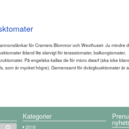
sktomater
m annonslänkar för Cramers Blommor och Wexthuset- Ju mindre d
sktomater ibland lite slarvigt för terasstomater, balkongtomater,
 kruktomater. På engelska kallas de för micro dwarf (ska icke bla
s, som är mycket högre). Gemensamt för dvärgbusktomater är at
Kategorier
Prenu
nyhet
2016