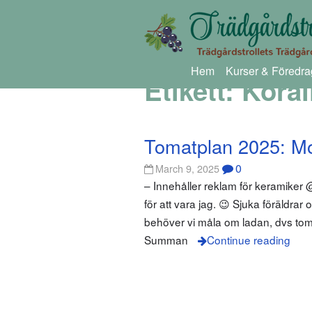
Hem
Kurser & Föredra
Etikett:
Koral
Tomatplan 2025: Mo
0
March 9, 2025
– Innehåller reklam för keramiker @p
för att vara jag. 😉 Sjuka föräldrar
behöver vi måla om ladan, dvs to
Summan
Continue reading