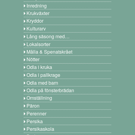
Inredning
Krukväxter
Kryddor
Kulturarv
Lång säsong med…
Lokalsorter
Målla & Spenatskrået
Nötter
Odla i kruka
Odla i pallkrage
Odla med barn
Odla på fönsterbrädan
Omställning
Päron
Perenner
Persika
Persikaskola