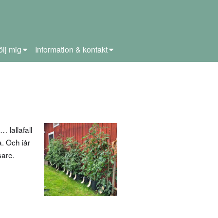
ölj mig
Information & kontakt
 Iallafall
a. Och iår
sare.