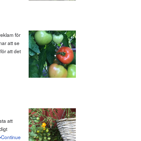
eklam för
ar att se
ör att det
ta att
digt
Continue