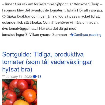
– Innehåller reklam för keramiker @pontushittenkofer i Tierp –
I somras blev det ovanligt lite tomater… Iallafall för att vara jag.
😉 Sjuka föräldrar och husmålning tog så pass mycket tid att
odlandet fick stå tillbaka. Och iår behöver vi måla om ladan,
dvs tomatväggarna…! Hur ska det då gå med
tomatodlingen?! Vilken rysare. Summan
Continue reading
Sortguide: Tidiga, produktiva
tomater (som tål väderväxlingar
hyfsat bra)
18
January 31, 2022