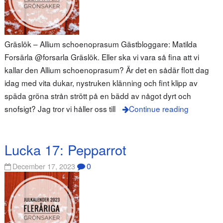
Gräslök – Allium schoenoprasum Gästbloggare: Matilda
Forsärla @forsarla Gräslök. Eller ska vi vara så fina att vi
kallar den Allium schoenoprasum? Är det en sådär flott dag
idag med vita dukar, nystruken klänning och fint klipp av
späda gröna strån strött på en bädd av något dyrt och
snofsigt? Jag tror vi håller oss till
Continue reading
Lucka 17: Pepparrot
0
December 17, 2023