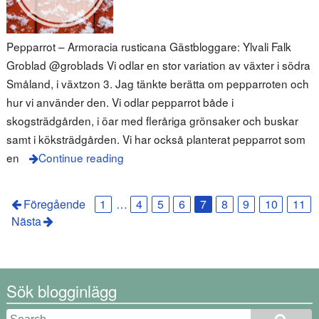
Pepparrot – Armoracia rusticana Gästbloggare: Ylvali Falk
Groblad @groblads Vi odlar en stor variation av växter i södra
Småland, i växtzon 3. Jag tänkte berätta om pepparroten och
hur vi använder den. Vi odlar pepparrot både i
skogsträdgården, i öar med fleråriga grönsaker och buskar
samt i köksträdgården. Vi har också planterat pepparrot som
en
Continue reading
Föregående
1
…
4
5
6
7
8
9
10
11
Nästa
Sök blogginlägg