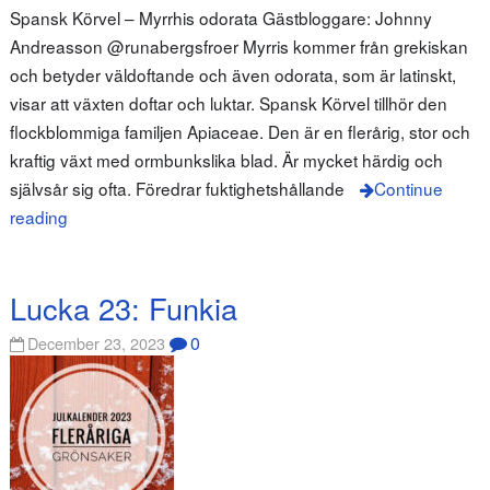
Spansk Körvel – Myrrhis odorata Gästbloggare: Johnny
Andreasson @runabergsfroer Myrris kommer från grekiskan
och betyder väldoftande och även odorata, som är latinskt,
visar att växten doftar och luktar. Spansk Körvel tillhör den
flockblommiga familjen Apiaceae. Den är en flerårig, stor och
kraftig växt med ormbunkslika blad. Är mycket härdig och
självsår sig ofta. Föredrar fuktighetshållande
Continue
reading
Lucka 23: Funkia
0
December 23, 2023