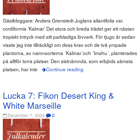
Gästbloggare: Anders Grenstedt Juglans ailantifolia var.
cordiformis ’Kalmar’ Det stora och breda trädet ger ett nästan
tropiskt intryck med sitt parbladiga lövverk. För tjugo år sedan
visste jag inte tillräckligt om dess krav och de två ympade
plantorna, av namnsorterna ´Kalmar´och ´Imshu´, planterades
på alltför torra platser. Den sistnämnda, som erbjöds sämsta
platsen, har inte
Continue reading
Lucka 7: Fikon Desert King &
White Marseille
0
December 7, 2024