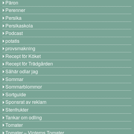
Päron
Perenner
Persika
Persikaskola
Podcast
potatis
provsmakning
Recept för Köket
Recept för Trädgården
Såhär odlar jag
Sommar
Sommarblommor
Sortguide
Sponsrat av reklam
Stenfrukter
Tankar om odling
Tomater
Tomater – Vinterns Tomater