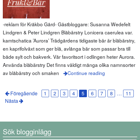
-reklam för Kråkbo Gård- Gästbloggare: Susanna Wedefelt
Lindgren & Peter Lindgren Blåbärstry Lonicera caerulea var.
kamtschatica ’Aurora’ Trädgårdens tidigaste bär är blåbärstry,
en kaprifolväxt som ger blå, avlånga bär som passar bra till
både sylt och bakverk. Vår favoritsort i odlingen heter Aurora.
Använda blåbärstry Det finns väldigt många olika namnsorter
av blåbärstry och smaken
Continue reading
Föregående
1
2
3
4
5
6
7
8
…
11
Nästa
Sök blogginlägg