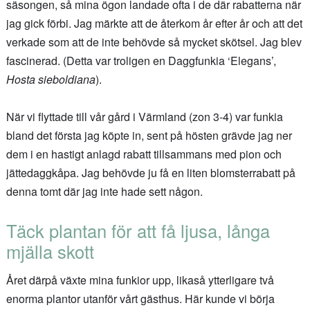
säsongen, så mina ögon landade ofta i de där rabatterna när
jag gick förbi. Jag märkte att de återkom år efter år och att det
verkade som att de inte behövde så mycket skötsel. Jag blev
fascinerad. (Detta var troligen en Daggfunkia ‘Elegans’,
Hosta sieboldiana
).
När vi flyttade till vår gård i Värmland (zon 3-4) var funkia
bland det första jag köpte in, sent på hösten grävde jag ner
dem i en hastigt anlagd rabatt tillsammans med pion och
jättedaggkåpa. Jag behövde ju få en liten blomsterrabatt på
denna tomt där jag inte hade sett någon.
Täck plantan för att få ljusa, långa
mjälla skott
Året därpå växte mina funkior upp, likaså ytterligare två
enorma plantor utanför vårt gästhus. Här kunde vi börja