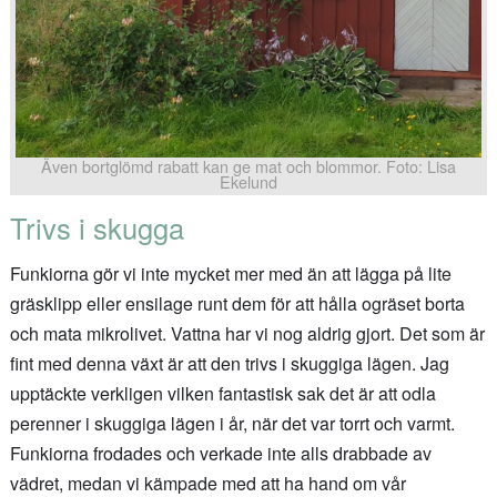
Även bortglömd rabatt kan ge mat och blommor. Foto: Lisa
Ekelund
Trivs i skugga
Funkiorna gör vi inte mycket mer med än att lägga på lite
gräsklipp eller ensilage runt dem för att hålla ogräset borta
och mata mikrolivet. Vattna har vi nog aldrig gjort. Det som är
fint med denna växt är att den trivs i skuggiga lägen. Jag
upptäckte verkligen vilken fantastisk sak det är att odla
perenner i skuggiga lägen i år, när det var torrt och varmt.
Funkiorna frodades och verkade inte alls drabbade av
vädret, medan vi kämpade med att ha hand om vår