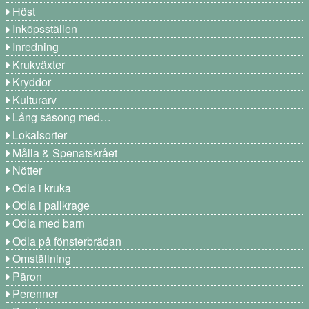
Höst
Inköpsställen
Inredning
Krukväxter
Kryddor
Kulturarv
Lång säsong med…
Lokalsorter
Målla & Spenatskrået
Nötter
Odla i kruka
Odla i pallkrage
Odla med barn
Odla på fönsterbrädan
Omställning
Päron
Perenner