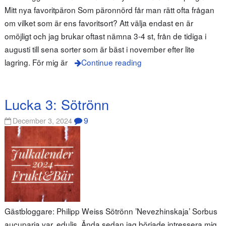
Mitt nya favoritpäron Som päronnörd får man rätt ofta frågan
om vilket som är ens favoritsort? Att välja endast en är
omöjligt och jag brukar oftast nämna 3-4 st, från de tidiga i
augusti till sena sorter som är bäst i november efter lite
lagring. För mig är
Continue reading
Lucka 3: Sötrönn
9
December 3, 2024
Gästbloggare: Philipp Weiss Sötrönn ’Nevezhinskaja’ Sorbus
aucuparia var. edulis Ända sedan jag började intressera mig