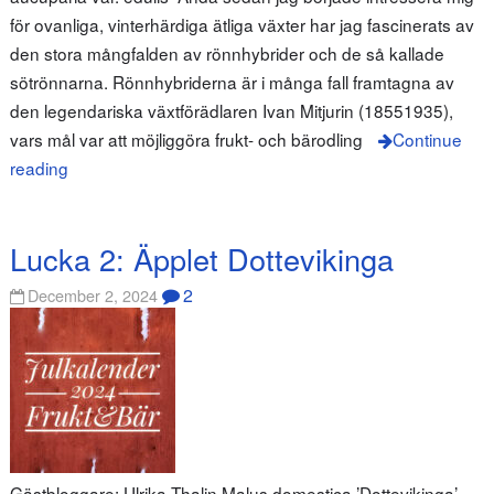
för ovanliga, vinterhärdiga ätliga växter har jag fascinerats av
den stora mångfalden av rönnhybrider och de så kallade
sötrönnarna. Rönnhybriderna är i många fall framtagna av
den legendariska växtförädlaren Ivan Mitjurin (1855­1935),
vars mål var att möjliggöra frukt- och bärodling
Continue
reading
Lucka 2: Äpplet Dottevikinga
2
December 2, 2024
Gästbloggare: Ulrika Thalin Malus domestica ’Dottevikinga’