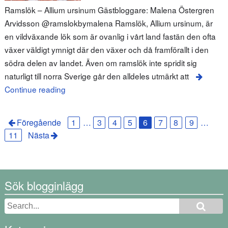
Ramslök – Allium ursinum Gästbloggare: Malena Östergren
Arvidsson @ramslokbymalena Ramslök, Allium ursinum, är
en vildväxande lök som är ovanlig i vårt land fastän den ofta
växer väldigt ymnigt där den växer och då framförallt i den
södra delen av landet. Även om ramslök inte spridit sig
naturligt till norra Sverige går den alldeles utmärkt att
Continue reading
Föregående
1
…
3
4
5
6
7
8
9
…
11
Nästa
Sök blogginlägg