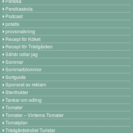
Persika
Persikaskola
Podcast
potatis
provsmakning
Recept för Köket
Recept för Trädgården
Såhär odlar jag
Sommar
Sommarblommor
Sortguide
Sponsrat av reklam
Stenfrukter
Tankar om odling
Tomater
Tomater – Vinterns Tomater
Tomatplan
Trädgårdstrollet Turistar