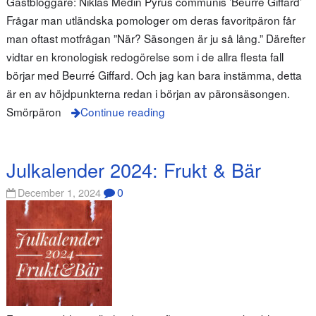
Gästbloggare: Niklas Medin Pyrus communis ’Beurré Giffard’
Frågar man utländska pomologer om deras favoritpäron får
man oftast motfrågan ”När? Säsongen är ju så lång.” Därefter
vidtar en kronologisk redogörelse som i de allra flesta fall
börjar med Beurré Giffard. Och jag kan bara instämma, detta
är en av höjdpunkterna redan i början av päronsäsongen.
Smörpäron
Continue reading
Julkalender 2024: Frukt & Bär
0
December 1, 2024