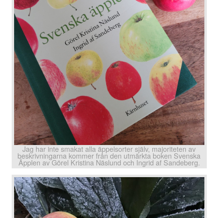
Jag har inte smakat alla äppelsorter själv, majoriteten av
beskrivningarna kommer från den utmärkta boken Svenska
Äpplen av Görel Kristina Näslund och Ingrid af Sandeberg.