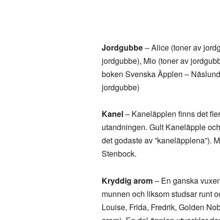
Jordgubbe
– Alice (toner av jor
jordgubbe), Mio (toner av jordgu
boken Svenska Äpplen – Näslund &
jordgubbe)
Kanel
– Kaneläpplen finns det fler
utandningen. Gult Kaneläpple och
det godaste av ”kaneläpplena”). M
Stenbock.
Kryddig arom
– En ganska vuxen, 
munnen och liksom studsar runt o
Louise, Frida, Fredrik, Golden No