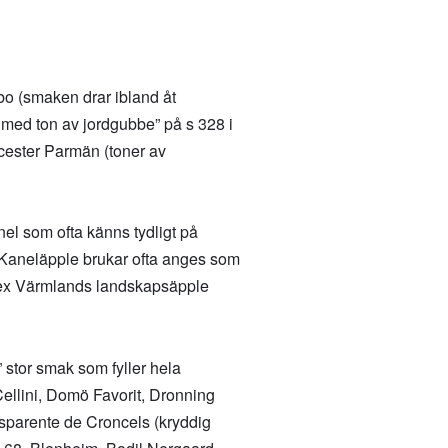
bo (smaken drar ibland åt
med ton av jordgubbe” på s 328 i
cester Parmän (toner av
nel som ofta känns tydligt på
 Kaneläpple brukar ofta anges som
 t ex Värmlands landskapsäpple
 stor smak som fyller hela
ellini, Domö Favorit, Dronning
nsparente de Croncels (kryddig