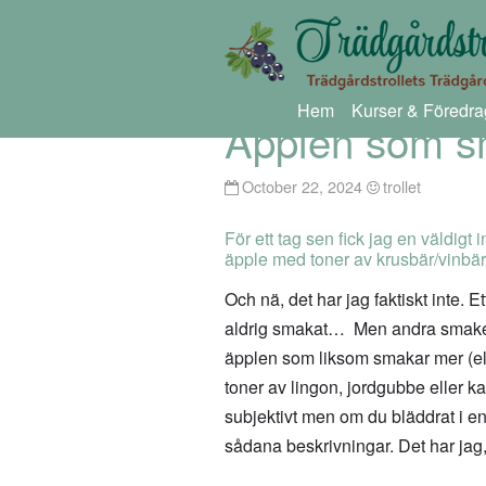
Hem
Kurser & Föredra
Äpplen som s
October 22, 2024
trollet
För ett tag sen fick jag en väldigt 
äpple med toner av krusbär/vinbär?”
Och nä, det har jag faktiskt inte. 
aldrig smakat… Men andra smaker ha
äpplen som liksom smakar mer (el
toner av lingon, jordgubbe eller ka
subjektivt men om du bläddrat i en
sådana beskrivningar. Det har jag,