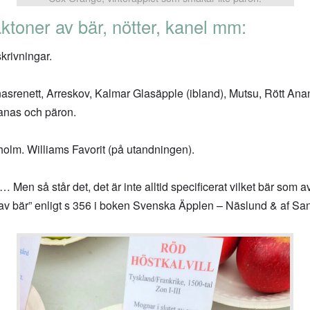
toner av bär, nötter, kanel mm:
krivningar.
nasrenett, Arreskov, Kalmar Glasäpple (ibland), Mutsu, Rött An
anas och päron.
olm. Williams Favorit (på utandningen).
t… Men så står det, det är inte alltid specificerat vilket bär so
 av bär” enligt s 356 i boken Svenska Äpplen – Näslund & af Sa