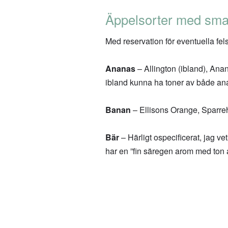
Äppelsorter med smak
Med reservation för eventuella fels
Ananas
– Allington (ibland), Ana
ibland kunna ha toner av både an
Banan
– Ellisons Orange, Sparreh
Bär
– Härligt ospecificerat, jag ve
har en ”fin säregen arom med ton