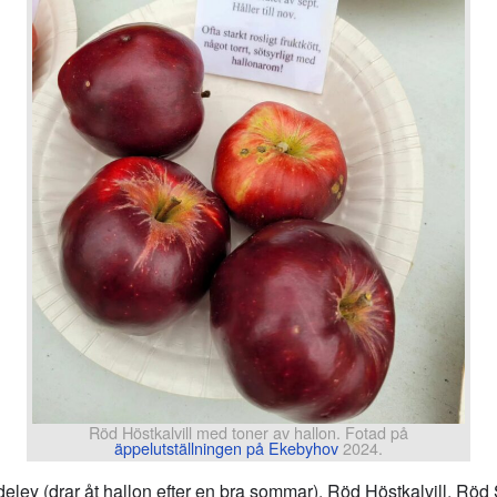
Röd Höstkalvill med toner av hallon. Fotad på
äppelutställningen på Ekebyhov
2024.
ley (drar åt hallon efter en bra sommar), Röd Höstkalvill, Röd 