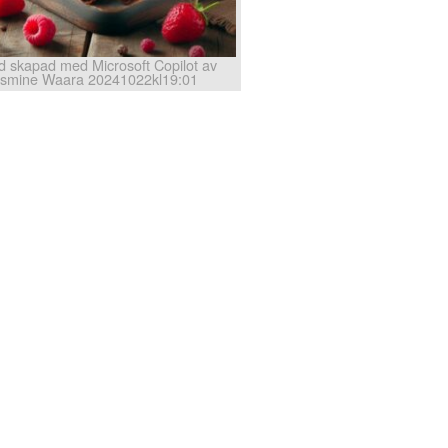
ld skapad med Microsoft Copilot av
smine Waara 20241022kl19:01