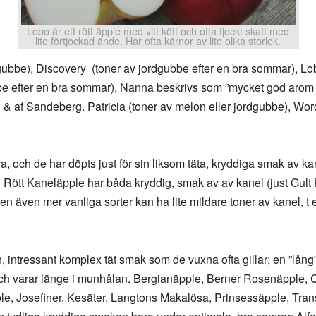
Lobo är ett rött äpple med vitt kött och ofta tjockt skaft med
lite förtjockad ände. Har ofta kärnor av lite olika storlek.
dgubbe), Discovery (toner av jordgubbe efter en bra sommar), Lo
bbe efter en bra sommar), Nanna beskrivs som ”mycket god arom 
 af Sandeberg. Patricia (toner av melon eller jordgubbe), Wor
a, och de har döpts just för sin liksom täta, kryddiga smak av ka
 Rött Kaneläpple har båda kryddig, smak av av kanel (just Gult
en även mer vanliga sorter kan ha lite mildare toner av kanel,
intressant komplex tät smak som de vuxna ofta gillar; en ”lång”
ch varar länge i munhålan. Bergianäpple, Berner Rosenäpple, C
ble, Josefiner, Kesäter, Langtons Makalösa, Prinsessäpple, Tra