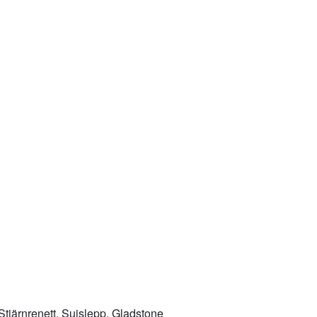
Stjärnrenett, Suislepp. Gladstone