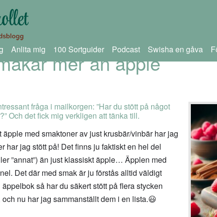
g
Anlita mig
100 Sortguider
Podcast
Swisha en gåva
F
makar mer än äpple
intressant fråga i mailkorgen: ”Har du stött på något
 Och det fick mig verkligen att tänka till.
Ett äpple med smaktoner av just krusbär/vinbär har jag
r jag stött på! Det finns ju faktiskt en hel del
ler ”annat”) än just klassiskt äpple… Äpplen med
nel. Det där med smak är ju förstås alltid väldigt
 äppelbok så har du säkert stött på flera stycken
 och nu har jag sammanställt dem i en lista.😃