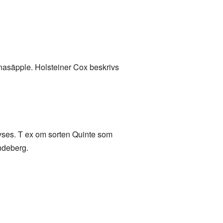
anasäpple. Holsteiner Cox beskrivs
m avses. T ex om sorten Quinte som
ndeberg.