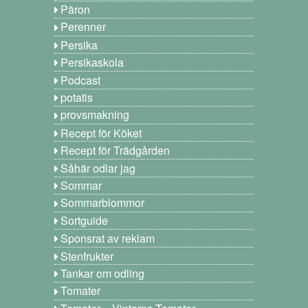
Päron
Perenner
Persika
Persikaskola
Podcast
potatis
provsmakning
Recept för Köket
Recept för Trädgården
Såhär odlar jag
Sommar
Sommarblommor
Sortguide
Sponsrat av reklam
Stenfrukter
Tankar om odling
Tomater