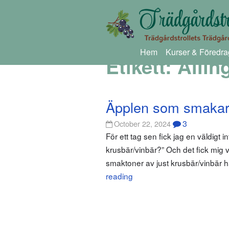
Hem
Kurser & Föredra
Etikett:
Allin
Äpplen som smakar
3
October 22, 2024
För ett tag sen fick jag en väldigt 
krusbär/vinbär?” Och det fick mig ve
smaktoner av just krusbär/vinbär 
reading