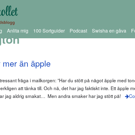
g
Anlita mig
100 Sortguider
Podcast
Swisha en gåva
F
gton
 mer än äpple
intressant fråga i mailkorgen: ”Har du stött på något äpple med ton
rkligen att tänka till. Och nä, det har jag faktiskt inte. Ett äpple 
har jag aldrig smakat… Men andra smaker har jag stött på!
Co