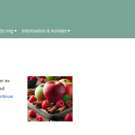
ölj mig
Information & kontakt
er av
med
ntinue