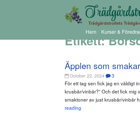
Hem
Kurser & Föredra
Etikett:
Borsd
Äpplen som smakar
3
October 22, 2024
För ett tag sen fick jag en väldigt 
krusbär/vinbär?” Och det fick mig ve
smaktoner av just krusbär/vinbär 
reading