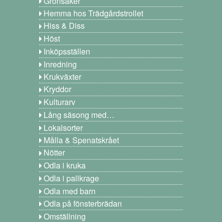
Grönsaker
Hemma hos Trädgårdstrollet
Hiss & Diss
Höst
Inköpsställen
Inredning
Krukväxter
Kryddor
Kulturarv
Lång säsong med…
Lokalsorter
Målla & Spenatskrået
Nötter
Odla i kruka
Odla i pallkrage
Odla med barn
Odla på fönsterbrädan
Omställning