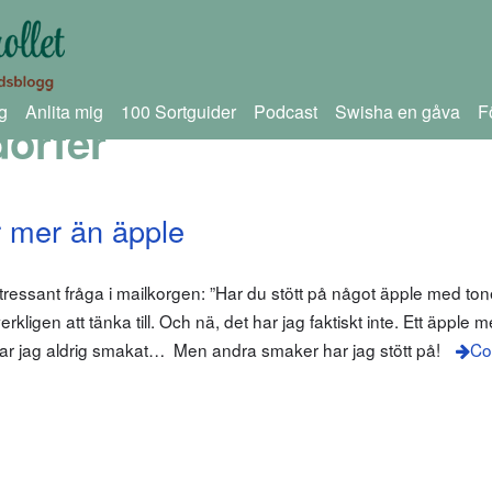
g
Anlita mig
100 Sortguider
Podcast
Swisha en gåva
F
orfer
 mer än äpple
intressant fråga i mailkorgen: ”Har du stött på något äpple med ton
rkligen att tänka till. Och nä, det har jag faktiskt inte. Ett äpple 
har jag aldrig smakat… Men andra smaker har jag stött på!
Co