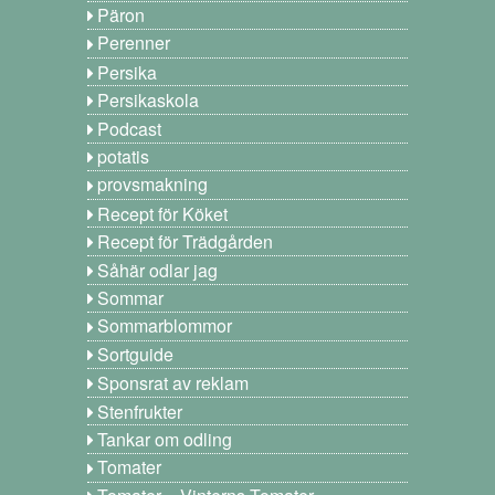
Päron
Perenner
Persika
Persikaskola
Podcast
potatis
provsmakning
Recept för Köket
Recept för Trädgården
Såhär odlar jag
Sommar
Sommarblommor
Sortguide
Sponsrat av reklam
Stenfrukter
Tankar om odling
Tomater