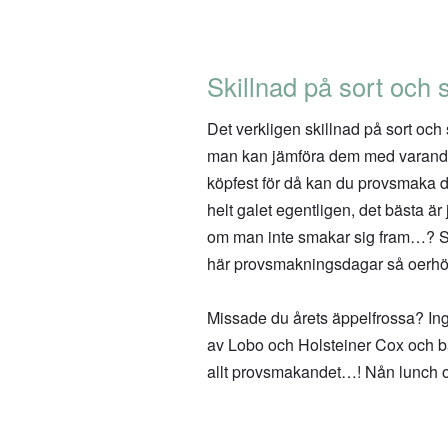
Skillnad på sort och 
Det verkligen skillnad på sort och
man kan jämföra dem med varandra.
köpfest för då kan du provsmaka dig 
helt galet egentligen, det bästa ä
om man inte smakar sig fram…? Så p
här provsmakningsdagar så oerhör
Missade du årets äppelfrossa? Inge
av Lobo och Holsteiner Cox och ba
allt provsmakandet…! Nån lunch ork