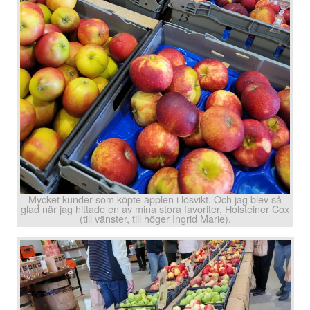
Mycket kunder som köpte äpplen i lösvikt. Och jag blev så
glad när jag hittade en av mina stora favoriter, Holsteiner Cox
(till vänster, till höger Ingrid Marie).