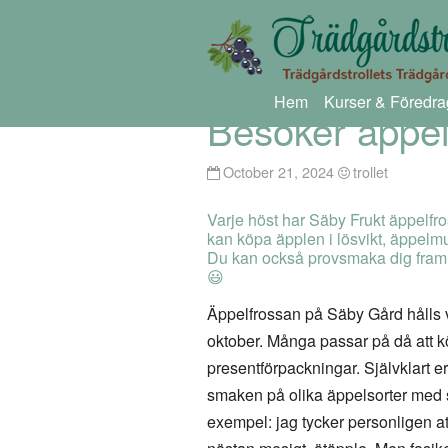
Hem
Kurser & Föredra
Besöker äppel
October 21, 2024
trollet
Varje höst har Säby Frukt äppelfr
kan köpa äpplen i lösvikt, äppelm
Du kan också provsmaka dig fram, så
😃
Äppelfrossan på Säby Gård hålls va
oktober. Många passar på då att k
presentförpackningar. Självklart e
smaken på olika äppelsorter med s
exempel: jag tycker personligen at