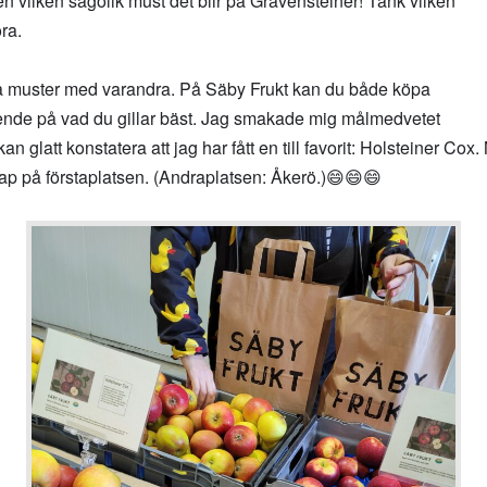
n vilken sagolik must det blir på Gravensteiner! Tänk vilken
ra.
lika muster med varandra. På Säby Frukt kan du både köpa
ende på vad du gillar bäst. Jag smakade mig målmedvetet
glatt konstatera att jag har fått en till favorit: Holsteiner Cox.
skap på förstaplatsen. (Andraplatsen: Åkerö.)😄😄😄