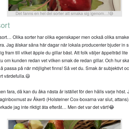
Det fanns en hel del sorter att smaka sig igenom…!😅
sort
 sort… Olika sorter har olika egenskaper men också olika smaker o
 Jag älskar såna här dagar när lokala producenter bjuder in sin
fram till vilket äpple du gillar bäst. Att folk väljer äppelträd lit
r ju om kunden redan vet vilken smak de redan gillar. Och hur s
assa på när möjlighet finns! Så vet du. Smak är subjektivt och a
t värdefulla.😃
n fara, då kan du åka nästa år istället för den hålls varje höst.
ginboxmust av Åkerö (Holsteiner Cox-boxarna var slut, attans). 
ade jag inte riktigt äta efteråt… Men det var det värt!😂