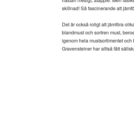
nästan mesigt, ätäpple. Men fasike
skillnad! Så fascinerande att jämfö
Det är också roligt att jämföra o
blandmust och sortren must, bero
igenom hela mustsortimentet och kan 
Gravensteiner har alltså fått säll