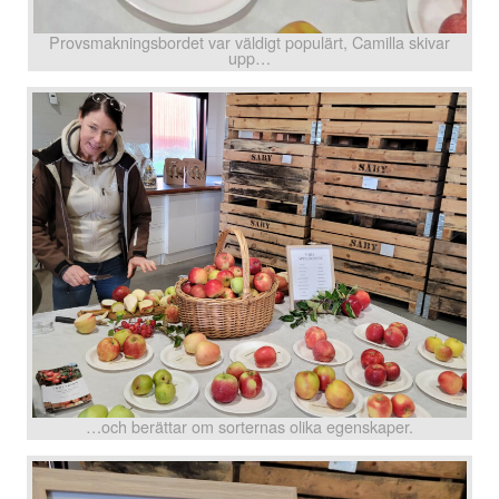
Provsmakningsbordet var väldigt populärt, Camilla skivar
upp…
…och berättar om sorternas olika egenskaper.