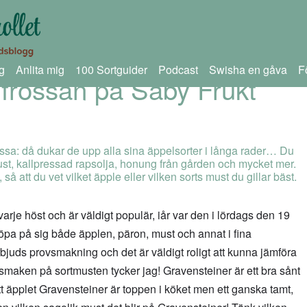
g
Anlita mig
100 Sortguider
Podcast
Swisha en gåva
F
frossan på Säby Frukt
ossa: då dukar de upp alla sina äppelsorter i långa rader… Du
ust, kallpressad rapsolja, honung från gården och mycket mer.
 att du vet vilket äpple eller vilken sorts must du gillar bäst.
rje höst och är väldigt populär, iår var den i lördags den 19
öpa på sig både äpplen, päron, must och annat i fina
rbjuds provsmakning och det är väldigt roligt att kunna jämföra
maken på sortmusten tycker jag! Gravensteiner är ett bra sånt
t äpplet Gravensteiner är toppen i köket men ett ganska tamt,