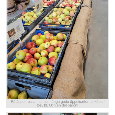
På äppelfrossan fanns många goda äppelsorter att köpa i
lösvikt. Och en del päron!