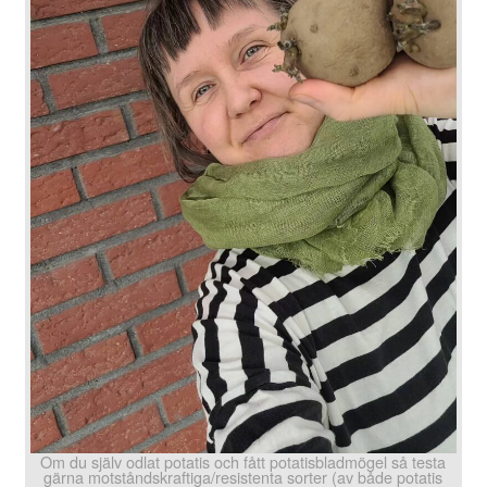
Om du själv odlat potatis och fått potatisbladmögel så testa
gärna motståndskraftiga/resistenta sorter (av både potatis