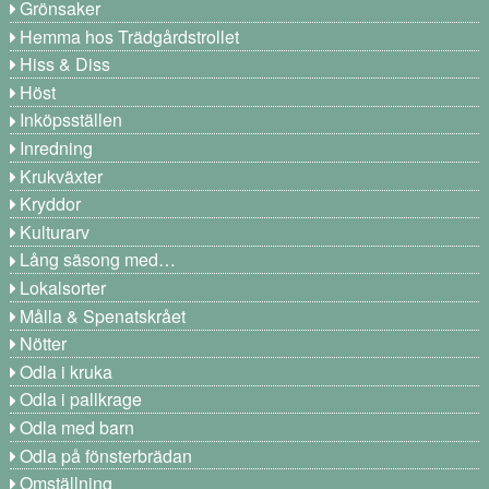
Grönsaker
Hemma hos Trädgårdstrollet
Hiss & Diss
Höst
Inköpsställen
Inredning
Krukväxter
Kryddor
Kulturarv
Lång säsong med…
Lokalsorter
Målla & Spenatskrået
Nötter
Odla i kruka
Odla i pallkrage
Odla med barn
Odla på fönsterbrädan
Omställning