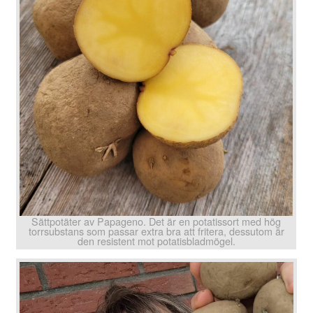
Sättpotäter av Papageno. Det är en potatissort med hög
torrsubstans som passar extra bra att fritera, dessutom är
den resistent mot potatisbladmögel.