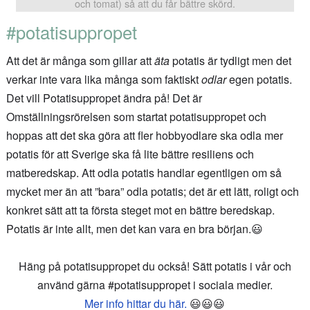
och tomat) så att du får bättre skörd.
#potatisuppropet
Att det är många som gillar att
äta
potatis är tydligt men det
verkar inte vara lika många som faktiskt
odlar
egen potatis.
Det vill Potatisuppropet ändra på! Det är
Omställningsrörelsen som startat potatisuppropet och
hoppas att det ska göra att fler hobbyodlare ska odla mer
potatis för att Sverige ska få lite bättre resiliens och
matberedskap. Att odla potatis handlar egentligen om så
mycket mer än att ”bara” odla potatis; det är ett lätt, roligt och
konkret sätt att ta första steget mot en bättre beredskap.
Potatis är inte allt, men det kan vara en bra början.😃
Häng på potatisuppropet du också! Sätt potatis i vår och
använd gärna #potatisuppropet i sociala medier.
Mer info hittar du här.
😃😃😃