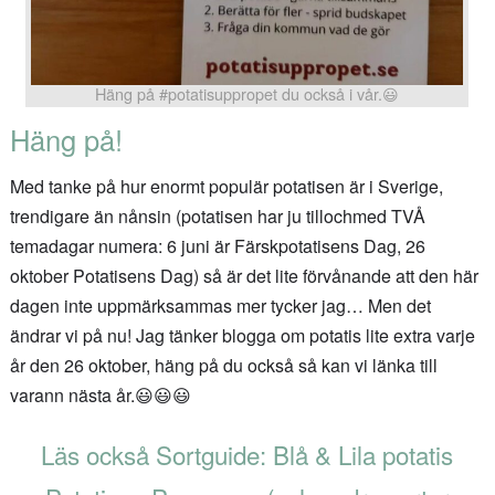
Häng på #potatisuppropet du också i vår.😃
Häng på!
Med tanke på hur enormt populär potatisen är i Sverige,
trendigare än nånsin (potatisen har ju tillochmed TVÅ
temadagar numera: 6 juni är Färskpotatisens Dag, 26
oktober Potatisens Dag) så är det lite förvånande att den här
dagen inte uppmärksammas mer tycker jag… Men det
ändrar vi på nu! Jag tänker blogga om potatis lite extra varje
år den 26 oktober, häng på du också så kan vi länka till
varann nästa år.😃😃😃
Läs också Sortguide: Blå & Lila potatis