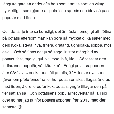
långt tidigare så är det ofta han som nämns som en viktig
nyckelfigur som gjorde att potatisen spreds och blev så pass
populär med tiden.
Och det är ju inte så konstigt, det är nästan omöjligt att tröttna
på potatis eftersom man kan göra så mycket olika saker med
den! Koka, steka, riva, fritera, gratäng, ugnsbaka, soppa, mos
osv… Och så finns det ju så sagolikt stor mångfald av
potatis: fast, mjölig, gul, vit, rosa, blå, lila… Så visst är den
fortfarande populär, vår kära knöl! Enligt potatisrapporten
äter 98% av svenska hushåll potatis, 32% testar nya sorter
(även om preferenserna för hur potatisen ska tillagas ändras
med tiden; äldre föredrar kokt potatis, yngre tillagar den på
fler sätt än så). Och potatisens popularitet verkar hålla i sig
över tid när jag jämför potatisrapporten från 2018 med den
senaste.😃