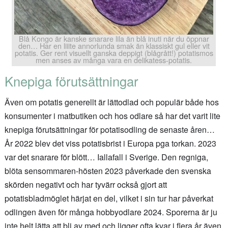
Blå Kongo är kanske snarare lila än blå inuti när du öppnar
den… Har en liiite annorlunda smak än klassiskt gul eller vit
potatis. Ger rent visuellt ganska deppigt (blågrått!) potatismos
men anses av många vara en delikatess-potatis.
Knepiga förutsättningar
Även om potatis generellt är lättodlad och populär både hos
konsumenter i matbutiken och hos odlare så har det varit lite
knepiga förutsättningar för potatisodling de senaste åren…
År 2022 blev det viss potatisbrist i Europa pga torkan. 2023
var det snarare för blött… Iallafall i Sverige. Den regniga,
blöta sensommaren-hösten 2023 påverkade den svenska
skörden negativt och har tyvärr också gjort att
potatisbladmöglet härjat en del, vilket i sin tur har påverkat
odlingen även för många hobbyodlare 2024. Sporerna är ju
inte helt lätta att bli av med och ligger ofta kvar i flera år även