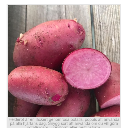
Heiderot är en läckert genomrosa potatis, poppis att använda
på alla hjärtans dag. Snygg sort att använda om du vill göra
potatisrosor i ugnsform eller muffinsform.