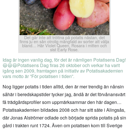
Det går inte att tröttna på potatis nästan, det
finns ju en sån otrolig mångfald av sorter att välja
bland… Här Violet Queen, Rosara i mitten och
sist Early Rose.
Idag är ingen vanlig dag, för det är nämligen Potatisens Dag!
😃😃😃Potatisens Dag firas 26 oktober och verkar ha varit
igång sen 2009, framtagen på initiativ av Potatisakademien
vars motto är ”För potatisen i tiden”.
Nog ligger potatis i tiden alltid, den är mer trendig än nånsin
såhär i beredskapstider tycker jag, ändå är det förvånansvärt
få trädgårdsprofiler som uppmärksammar den här dagen…
Potatisakademien bildades 2008 och har sitt säte i Alingsås,
där Jonas Alströmer odlade och började sprida potatis på sin
gård i trakten runt 1724. Även om potatisen kom till Sverige