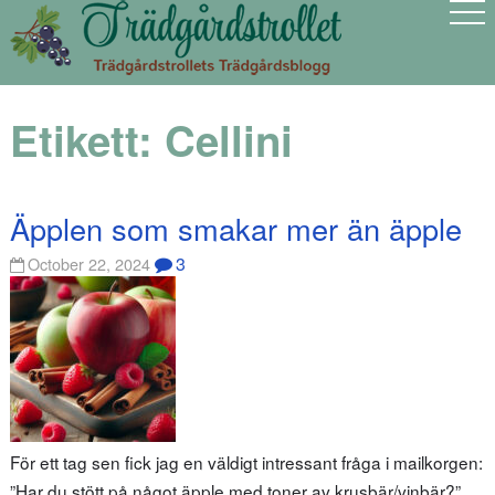
Etikett:
Cellini
Äpplen som smakar mer än äpple
3
October 22, 2024
För ett tag sen fick jag en väldigt intressant fråga i mailkorgen:
”Har du stött på något äpple med toner av krusbär/vinbär?”