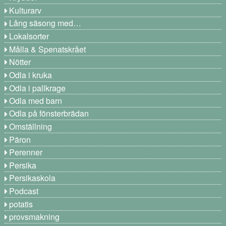
Kulturarv
Lång säsong med…
Lokalsorter
Målla & Spenatskrået
Nötter
Odla i kruka
Odla i pallkrage
Odla med barn
Odla på fönsterbrädan
Omställning
Päron
Perenner
Persika
Persikaskola
Podcast
potatis
provsmakning