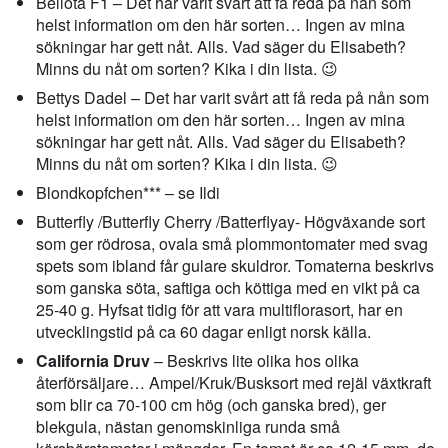
Bellota F1 – Det har varit svårt att få reda på nån som
helst information om den här sorten… Ingen av mina
sökningar har gett nåt. Alls. Vad säger du Elisabeth?
Minns du nåt om sorten? Kika i din lista. 😉
Bettys Dadel – Det har varit svårt att få reda på nån som
helst information om den här sorten… Ingen av mina
sökningar har gett nåt. Alls. Vad säger du Elisabeth?
Minns du nåt om sorten? Kika i din lista. 😉
Blondkopfchen*** – se Ildi
Butterfly /Butterfly Cherry /Batterflyay- Högväxande sort
som ger rödrosa, ovala små plommontomater med svag
spets som ibland får gulare skuldror. Tomaterna beskrivs
som ganska söta, saftiga och köttiga med en vikt på ca
25-40 g. Hyfsat tidig för att vara multiflorasort, har en
utvecklingstid på ca 60 dagar enligt norsk källa.
California Druv
– Beskrivs lite olika hos olika
återförsäljare… Ampel/Kruk/Busksort med rejäl växtkraft
som blir ca 70-100 cm hög (och ganska bred), ger
blekgula, nästan genomskinliga runda små