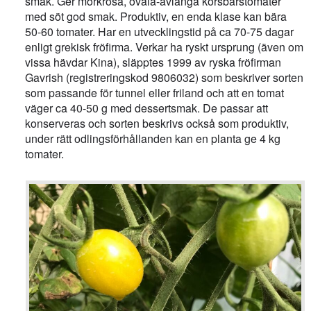
smak. Ger mörkrosa, ovala-avlånga körsbärstomater
med söt god smak. Produktiv, en enda klase kan bära
50-60 tomater. Har en utvecklingstid på ca 70-75 dagar
enligt grekisk fröfirma. Verkar ha ryskt ursprung (även om
vissa hävdar Kina), släpptes 1999 av ryska fröfirman
Gavrish (registreringskod 9806032) som beskriver sorten
som passande för tunnel eller friland och att en tomat
väger ca 40-50 g med dessertsmak. De passar att
konserveras och sorten beskrivs också som produktiv,
under rätt odlingsförhållanden kan en planta ge 4 kg
tomater.