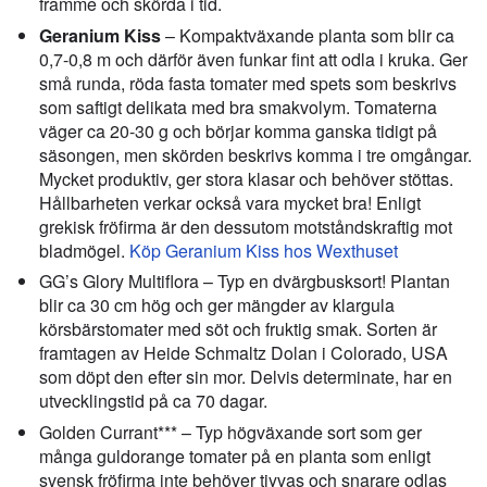
framme och skörda i tid.
Geranium Kiss
– Kompaktväxande planta som blir ca
0,7-0,8 m och därför även funkar fint att odla i kruka. Ger
små runda, röda fasta tomater med spets som beskrivs
som saftigt delikata med bra smakvolym. Tomaterna
väger ca 20-30 g och börjar komma ganska tidigt på
säsongen, men skörden beskrivs komma i tre omgångar.
Mycket produktiv, ger stora klasar och behöver stöttas.
Hållbarheten verkar också vara mycket bra! Enligt
grekisk fröfirma är den dessutom motståndskraftig mot
bladmögel.
Köp Geranium Kiss hos Wexthuset
GG’s Glory Multiflora – Typ en dvärgbusksort! Plantan
blir ca 30 cm hög och ger mängder av klargula
körsbärstomater med söt och fruktig smak. Sorten är
framtagen av Heide Schmaltz Dolan i Colorado, USA
som döpt den efter sin mor. Delvis determinate, har en
utvecklingstid på ca 70 dagar.
Golden Currant*** – Typ högväxande sort som ger
många guldorange tomater på en planta som enligt
svensk fröfirma inte behöver tjyvas och snarare odlas