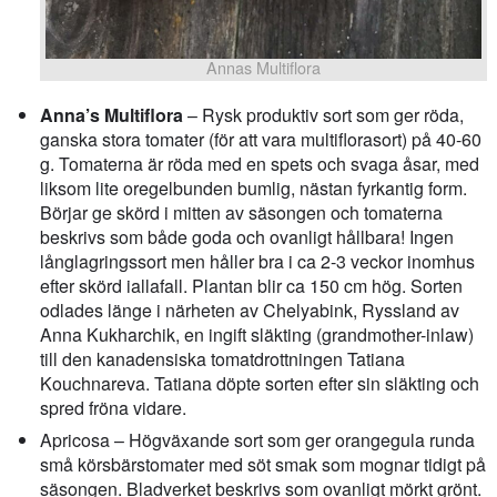
Annas Multiflora
Anna’s Multiflora
– Rysk produktiv sort som ger röda,
ganska stora tomater (för att vara multiflorasort) på 40-60
g. Tomaterna är röda med en spets och svaga åsar, med
liksom lite oregelbunden bumlig, nästan fyrkantig form.
Börjar ge skörd i mitten av säsongen och tomaterna
beskrivs som både goda och ovanligt hållbara! Ingen
långlagringssort men håller bra i ca 2-3 veckor inomhus
efter skörd iallafall. Plantan blir ca 150 cm hög. Sorten
odlades länge i närheten av Chelyabink, Ryssland av
Anna Kukharchik, en ingift släkting (grandmother-inlaw)
till den kanadensiska tomatdrottningen Tatiana
Kouchnareva. Tatiana döpte sorten efter sin släkting och
spred fröna vidare.
Apricosa – Högväxande sort som ger orangegula runda
små körsbärstomater med söt smak som mognar tidigt på
säsongen. Bladverket beskrivs som ovanligt mörkt grönt.