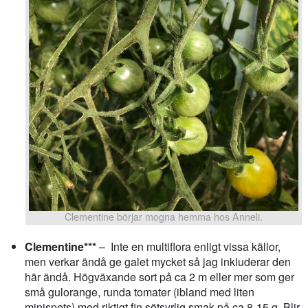
Clementine börjar mogna hemma hos Anneli.
Clementine***
– Inte en multiflora enligt vissa källor,
men verkar ändå ge galet mycket så jag inkluderar den
här ändå. Högväxande sort på ca 2 m eller mer som ger
små gulorange, runda tomater (ibland med liten
minispets) med riktigt fin sötsyrlig smak på ca 8-15 g. Blir