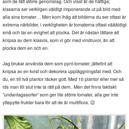
som de fått större genomslag. Och visst är de häftiga;
klasarna ser verkligen väldigt imponerande ut på bild med
alla sina tomater… Men kom ihåg att bilderna du ser oftast är
extrema närbilder, i verkligheten är tomaterna oftast väääldigt
små och tar en evighet att plocka. Det är nästan lättare att
knipsa av dem klasvis, som vi gör med vindruvor, än att
plocka dem en och en.
Jag brukar använda dem som pynt-tomater, jättefint att
knipsa av en kvist och dekorera uppläggningsfat med. Och
du, en till två plantor räcker gott. Med 10 plantor eller mer så
ids man till slut inte ta rätt på dem.. Men det finns faktiskt
”undantagssorter” som ger lite större tomater, alla ger inte
yttepytte-frukter bara för att de är multiflora. 😉