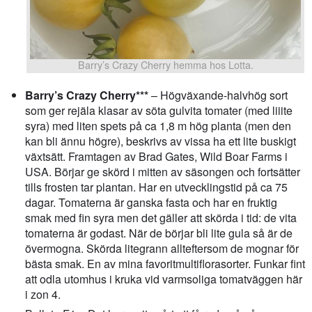
Barry’s Crazy Cherry hemma hos Lotta.
Barry’s Crazy Cherry***
– Högväxande-halvhög sort
som ger rejäla klasar av söta gulvita tomater (med liiite
syra) med liten spets på ca 1,8 m hög planta (men den
kan bli ännu högre), beskrivs av vissa ha ett lite buskigt
växtsätt. Framtagen av Brad Gates, Wild Boar Farms i
USA. Börjar ge skörd i mitten av säsongen och fortsätter
tills frosten tar plantan. Har en utvecklingstid på ca 75
dagar. Tomaterna är ganska fasta och har en fruktig
smak med fin syra men det gäller att skörda i tid: de vita
tomaterna är godast. När de börjar bli lite gula så är de
övermogna. Skörda litegrann allteftersom de mognar för
bästa smak. En av mina favoritmultiflorasorter. Funkar fint
att odla utomhus i kruka vid varmsoliga tomatväggen här
i zon 4.