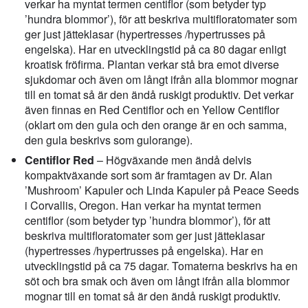
verkar ha myntat termen centiflor (som betyder typ
’hundra blommor’), för att beskriva multifloratomater som
ger just jätteklasar (hypertresses /hypertrusses på
engelska). Har en utvecklingstid på ca 80 dagar enligt
kroatisk fröfirma. Plantan verkar stå bra emot diverse
sjukdomar och även om långt ifrån alla blommor mognar
till en tomat så är den ändå ruskigt produktiv. Det verkar
även finnas en Red Centiflor och en Yellow Centiflor
(oklart om den gula och den orange är en och samma,
den gula beskrivs som gulorange).
Centiflor Red
– Högväxande men ändå delvis
kompaktväxande sort som är framtagen av Dr. Alan
’Mushroom’ Kapuler och Linda Kapuler på Peace Seeds
i Corvallis, Oregon. Han verkar ha myntat termen
centiflor (som betyder typ ’hundra blommor’), för att
beskriva multifloratomater som ger just jätteklasar
(hypertresses /hypertrusses på engelska). Har en
utvecklingstid på ca 75 dagar. Tomaterna beskrivs ha en
söt och bra smak och även om långt ifrån alla blommor
mognar till en tomat så är den ändå ruskigt produktiv.