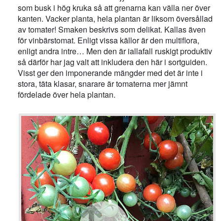
som busk i hög kruka så att grenarna kan välla ner över
kanten. Vacker planta, hela plantan är liksom översållad
av tomater! Smaken beskrivs som delikat. Kallas även
för vinbärstomat. Enligt vissa källor är den multiflora,
enligt andra intre… Men den är iallafall ruskigt produktiv
så därför har jag valt att inkludera den här i sortguiden.
Visst ger den imponerande mängder med det är inte i
stora, täta klasar, snarare är tomaterna mer jämnt
fördelade över hela plantan.
Go Top