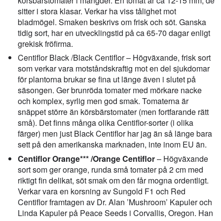
körsbärstomater i mängder. En tomat är ca 12-15 mm, de
sitter i stora klasar. Verkar ha viss tålighet mot
bladmögel. Smaken beskrivs om frisk och söt. Ganska
tidig sort, har en utvecklingstid på ca 65-70 dagar enligt
grekisk fröfirma.
Centiflor Black /Black Centiflor – Högväxande, frisk sort
som verkar vara motståndskraftig mot en del sjukdomar
för plantorna brukar se fina ut länge även i slutet på
säsongen. Ger brunröda tomater med mörkare nacke
och komplex, syrlig men god smak. Tomaterna är
snäppet större än körsbärstomater (men fortfarande rätt
små). Det finns många olika Centiflor-sorter (i olika
färger) men just Black Centiflor har jag än så länge bara
sett på den amerikanska marknaden, inte inom EU än.
Centiflor Orange*** /Orange Centiflor
– Högväxande
sort som ger orange, runda små tomater på 2 cm med
riktigt fin delikat, söt smak om den får mogna ordentligt.
Verkar vara en korsning av Sungold F1 och Red
Centiflor framtagen av Dr. Alan ’Mushroom’ Kapuler och
Linda Kapuler på Peace Seeds i Corvallis, Oregon. Han