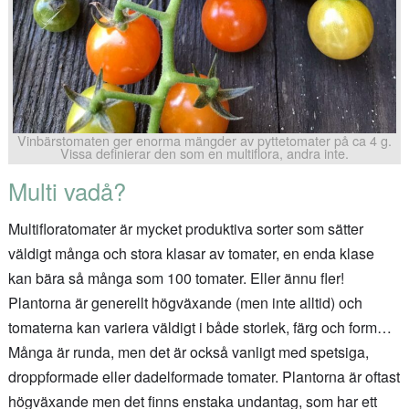
Vinbärstomaten ger enorma mängder av pyttetomater på ca 4 g.
Vissa definierar den som en multiflora, andra inte.
Multi vadå?
Multifloratomater är mycket produktiva sorter som sätter
väldigt många och stora klasar av tomater, en enda klase
kan bära så många som 100 tomater. Eller ännu fler!
Plantorna är generellt högväxande (men inte alltid) och
tomaterna kan variera väldigt i både storlek, färg och form…
Många är runda, men det är också vanligt med spetsiga,
droppformade eller dadelformade tomater. Plantorna är oftast
högväxande men det finns enstaka undantag, som har ett