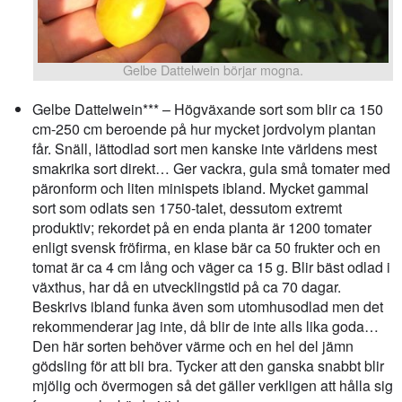
Gelbe Dattelwein börjar mogna.
Gelbe Dattelwein*** – Högväxande sort som blir ca 150
cm-250 cm beroende på hur mycket jordvolym plantan
får. Snäll, lättodlad sort men kanske inte världens mest
smakrika sort direkt… Ger vackra, gula små tomater med
päronform och liten minispets ibland. Mycket gammal
sort som odlats sen 1750-talet, dessutom extremt
produktiv; rekordet på en enda planta är 1200 tomater
enligt svensk fröfirma, en klase bär ca 50 frukter och en
tomat är ca 4 cm lång och väger ca 15 g. Blir bäst odlad i
växthus, har då en utvecklingstid på ca 70 dagar.
Beskrivs ibland funka även som utomhusodlad men det
rekommenderar jag inte, då blir de inte alls lika goda…
Den här sorten behöver värme och en hel del jämn
gödsling för att bli bra. Tycker att den ganska snabbt blir
mjölig och övermogen så det gäller verkligen att hålla sig