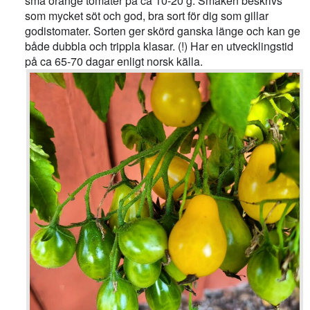
små orange tomater på ca 10-20 g. Smaken beskrivs
som mycket söt och god, bra sort för dig som gillar
godistomater. Sorten ger skörd ganska länge och kan ge
både dubbla och trippla klasar. (!) Har en utvecklingstid
på ca 65-70 dagar enligt norsk källa.