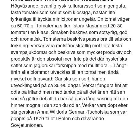
Högväxande, ovanlig rysk kulturarvssort som ger gula,
fasta tomater som ser ut som klossiga, nästan lite
fyrkantiga tilltryckta minicitroner ungefär. En tomat väger
ca 50-70 g. Tomaterna sitter i stora klasar med 20-30
tomater i en klase. Smaken beskrivs som sötsyrlig, god
och aromatisk. Tomaterna beskrivs passa bra till sås och
torkning. Verkar vara motståndskraftig mot flera trista
svampsjukdomar och beskrivs som mycket produktiv och
produktiv är den absolut men inte på det där hysteriska
sättet som jag brukar förknippa med multiflora… Långt
ifrån alla blommor utvecklas till en tomat men ändå
mycket odlingsvärd. Ganska sen sort, har en
utvecklingstid på ca 85-90 dagar. Verkar fungera fint att
odla på friland men med tanke på att det är en rätt sen
sort så gäller det att du har så pass lång säsong att den
hinner mogna i den zon du odlar. Verkar vara döpt efter
sångerskan Anna Wiktoria German-Tucholska som var
poppis på 1970-talet i Polen och dåvarande
Sovjetunionen.