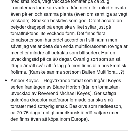
med små röda, vagt veckade tomater på ca 20 g.
Tomaternas form kan variera från mer eller mindre ovala
även på en och samma planta (även om samtliga är vagt
veckade). Smaken beskrivs som god. Ordet accordion
betyder dragspel på engelska vilket syftar just på
tomatfruktens lite veckade form. Det finns flera
tomatsorter som har ordet accordion i sitt namn men
såvitt jag vet är detta den enda multiflorasorten (övriga är
mer eller mindre att betrakta som biffsorter). Har en
utvecklingstid på ca 80 dagar. Ovanlig sort som än så
länge är rätt svår att få tag på men finns bl a hos kroatisk
fröfirma. (Kanske samma sort som Ballen Multiflora…?)
Amber Keyes – Högväxande tomat som ingår i Keyes-
serien framtagen av Blane Horton (från en tomatstam
utvecklad av Reverend Michael Keyes). Ger saftiga,
gulgröna droppformad/päronformade ganska små
tomater med sötsyrlig smak. Beskrivs som midseason,
ca 70-75 dagar enligt amerikansk återförsäljare (men
den finns även att köpa inom Europa).