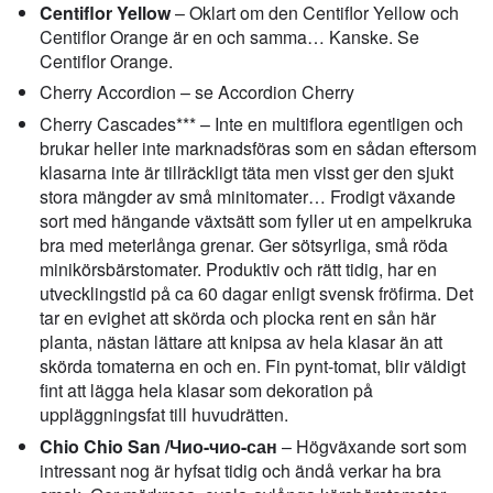
Centiflor Yellow
– Oklart om den Centiflor Yellow och
Centiflor Orange är en och samma… Kanske. Se
Centiflor Orange.
Cherry Accordion – se Accordion Cherry
Cherry Cascades*** – Inte en multiflora egentligen och
brukar heller inte marknadsföras som en sådan eftersom
klasarna inte är tillräckligt täta men visst ger den sjukt
stora mängder av små minitomater… Frodigt växande
sort med hängande växtsätt som fyller ut en ampelkruka
bra med meterlånga grenar. Ger sötsyrliga, små röda
minikörsbärstomater. Produktiv och rätt tidig, har en
utvecklingstid på ca 60 dagar enligt svensk fröfirma. Det
tar en evighet att skörda och plocka rent en sån här
planta, nästan lättare att knipsa av hela klasar än att
skörda tomaterna en och en. Fin pynt-tomat, blir väldigt
fint att lägga hela klasar som dekoration på
uppläggningsfat till huvudrätten.
Chio Chio San /Чио-чио-сан
– Högväxande sort som
intressant nog är hyfsat tidig och ändå verkar ha bra