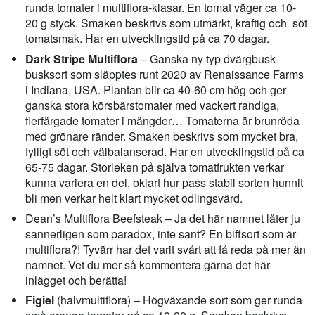
runda tomater i multiflora-klasar. En tomat väger ca 10-
20 g styck. Smaken beskrivs som utmärkt, kraftig och söt
tomatsmak. Har en utvecklingstid på ca 70 dagar.
Dark Stripe Multiflora
– Ganska ny typ dvärgbusk-
busksort som släpptes runt 2020 av Renaissance Farms
i Indiana, USA. Plantan blir ca 40-60 cm hög och ger
ganska stora körsbärstomater med vackert randiga,
flerfärgade tomater i mängder… Tomaterna är brunröda
med grönare ränder. Smaken beskrivs som mycket bra,
fylligt söt och välbalanserad. Har en utvecklingstid på ca
65-75 dagar. Storleken på själva tomatfrukten verkar
kunna variera en del, oklart hur pass stabil sorten hunnit
bli men verkar helt klart mycket odlingsvärd.
Dean’s Multiflora Beefsteak – Ja det här namnet låter ju
sannerligen som paradox, inte sant? En biffsort som är
multiflora?! Tyvärr har det varit svårt att få reda på mer än
namnet. Vet du mer så kommentera gärna det här
inlägget och berätta!
Figiel
(halvmultiflora) – Högväxande sort som ger runda