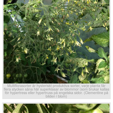
Multiflorasorter är hysteriskt produktiva sorter, varje planta får
flera stycken såna här superklasar av blommor (som brukar kallas
för hypertress eller hypertruss på engelska sidor. (Clementine på
bilden i blom)