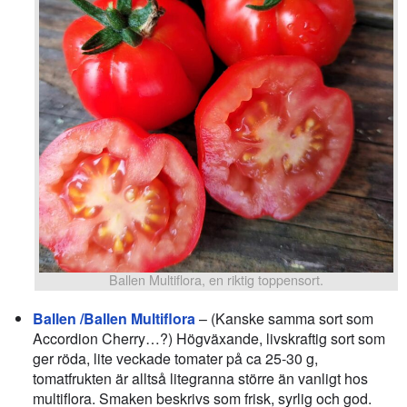
Ballen Multiflora, en riktig toppensort.
Ballen /Ballen Multiflora
– (Kanske samma sort som
Accordion Cherry…?) Högväxande, livskraftig sort som
ger röda, lite veckade tomater på ca 25-30 g,
tomatfrukten är alltså litegranna större än vanligt hos
multiflora. Smaken beskrivs som frisk, syrlig och god.