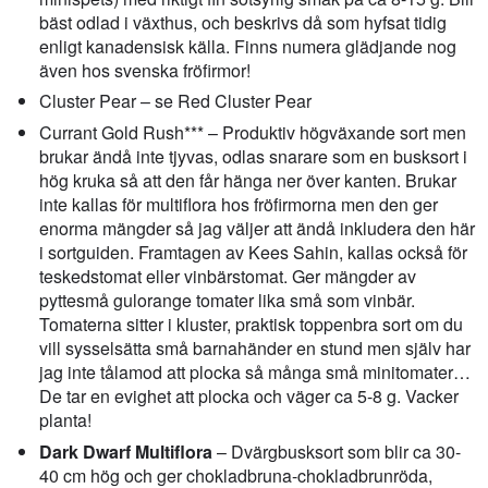
bäst odlad i växthus, och beskrivs då som hyfsat tidig
enligt kanadensisk källa. Finns numera glädjande nog
även hos svenska fröfirmor!
Cluster Pear – se Red Cluster Pear
Currant Gold Rush*** – Produktiv högväxande sort men
brukar ändå inte tjyvas, odlas snarare som en busksort i
hög kruka så att den får hänga ner över kanten. Brukar
inte kallas för multiflora hos fröfirmorna men den ger
enorma mängder så jag väljer att ändå inkludera den här
i sortguiden. Framtagen av Kees Sahin, kallas också för
teskedstomat eller vinbärstomat. Ger mängder av
pyttesmå gulorange tomater lika små som vinbär.
Tomaterna sitter i kluster, praktisk toppenbra sort om du
vill sysselsätta små barnahänder en stund men själv har
jag inte tålamod att plocka så många små minitomater…
De tar en evighet att plocka och väger ca 5-8 g. Vacker
planta!
Dark Dwarf Multiflora
– Dvärgbusksort som blir ca 30-
40 cm hög och ger chokladbruna-chokladbrunröda,