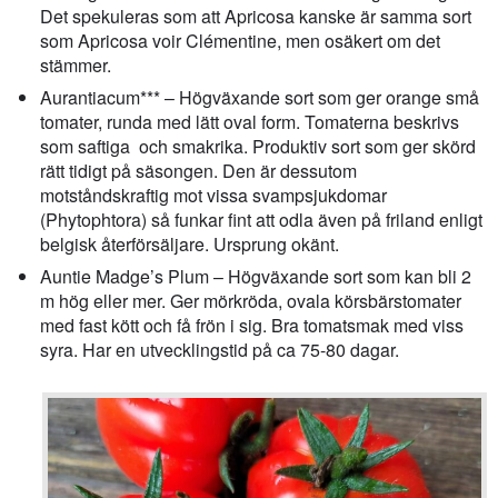
Det spekuleras som att Apricosa kanske är samma sort
som
Apricosa voir Clémentine, men osäkert om det
stämmer.
Aurantiacum*** – Högväxande sort som ger orange små
tomater, runda med lätt oval form. Tomaterna beskrivs
som saftiga och smakrika. Produktiv sort som ger skörd
rätt tidigt på säsongen. Den är dessutom
motståndskraftig mot vissa svampsjukdomar
(Phytophtora) så funkar fint att odla även på friland enligt
belgisk återförsäljare. Ursprung okänt.
Auntie Madge’s Plum – Högväxande sort som kan bli 2
m hög eller mer. Ger mörkröda, ovala körsbärstomater
med fast kött och få frön i sig. Bra tomatsmak med viss
syra. Har en utvecklingstid på ca 75-80 dagar.