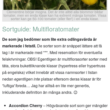
Clementine börjar mogna. Det är inte alltid alla blommor bildar
tomater, men en enda klase kan ha extremt många tomater. Vissa
sorter kan ge 50-100 tomater (eller fler!) i en enda klase.
Sortguide: Multifloratomater
De som jag bedömer som lite extra odlingsvärda är
markerade i fetstil.
De sorter som är snäppet lättare att få
tag i är markerade med ***. Med reservation för eventuella
felskrivningar. OBS! Egentligen är multiflorasorter sorter med
täta, stora bukettliknande klasar (hypertress eller hypertruss
på engelska) vilket innebär att vissa namnsorter i listan
nedan
egentligen
inte
platsar eftersom deras klasar är för
”luftiga”/breda… Jag har alltså en lite mer generös,
inkluderande definition än många andra. 😉
Accordion Cherry
– Högväxande sort som ger mängder